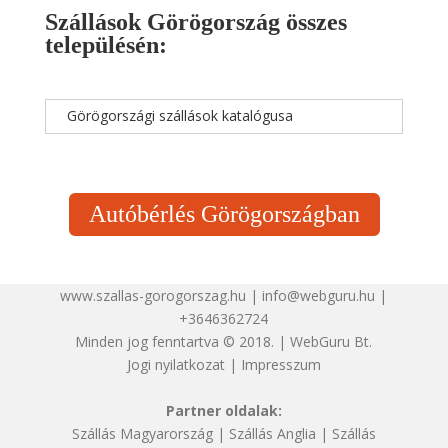
Szállások Görögország összes
településén:
Görögországi szállások katalógusa
Autóbérlés Görögországban
www.szallas-gorogorszag.hu | info@webguru.hu |
+3646362724
Minden jog fenntartva © 2018. | WebGuru Bt.
Jogi nyilatkozat
|
Impresszum
Partner oldalak:
Szállás Magyarország
|
Szállás Anglia
|
Szállás