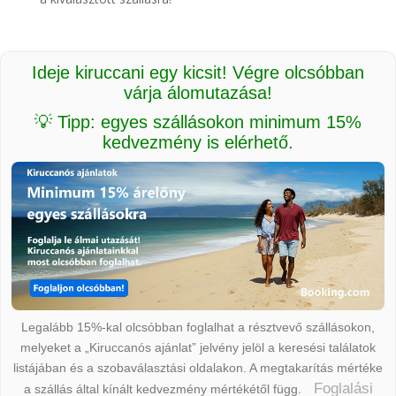
Ideje kiruccani egy kicsit! Végre olcsóbban
várja álomutazása!
💡 Tipp: egyes szállásokon minimum 15%
kedvezmény is elérhető.
Legalább 15%-kal olcsóbban foglalhat a résztvevő szállásokon,
melyeket a „Kiruccanós ajánlat” jelvény jelöl a keresési találatok
listájában és a szobaválasztási oldalakon. A megtakarítás mértéke
Foglalási
a szállás által kínált kedvezmény mértékétől függ.