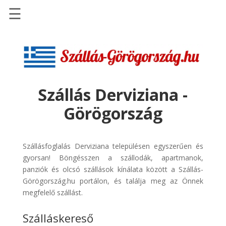
☰
Főoldal
Szállások
-
Szállásinfo.eu
Szállás Derviziana -
Repülőjegy
Görögország
pénzvisszatérítéssel
Autóbérlés
-
Szállásfoglalás Derviziana településen egyszerűen és
Discover
gyorsan! Böngésszen a szállodák, apartmanok,
Cars
panziók és olcsó szállások kínálata között a Szállás-
Görögország.hu portálon, és találja meg az Önnek
Transzfer
megfelelő szállást.
-
Kiwi
Szálláskereső
Taxi