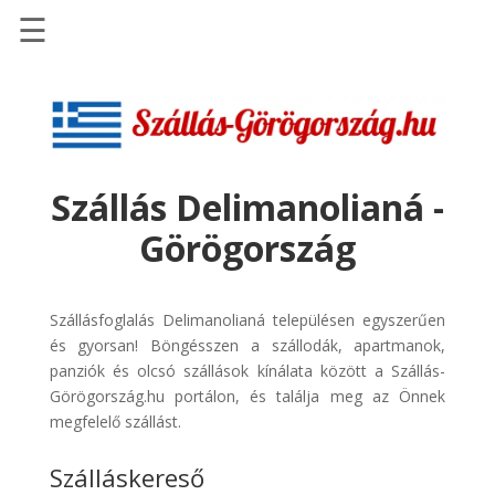
☰
Főoldal
Szállások
-
Szállásinfo.eu
Szállás Delimanolianá -
Repülőjegy
Görögország
pénzvisszatérítéssel
Autóbérlés
-
Szállásfoglalás Delimanolianá településen egyszerűen
Discover
és gyorsan! Böngésszen a szállodák, apartmanok,
Cars
panziók és olcsó szállások kínálata között a Szállás-
Görögország.hu portálon, és találja meg az Önnek
Transzfer
megfelelő szállást.
-
Kiwi
Szálláskereső
Taxi