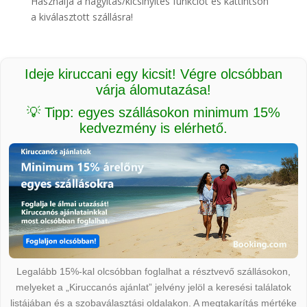
Használja a nagyítás/kicsinyítés funkciót és kattintson
a kiválasztott szállásra!
Ideje kiruccani egy kicsit! Végre olcsóbban
várja álomutazása!
💡 Tipp: egyes szállásokon minimum 15%
kedvezmény is elérhető.
Legalább 15%-kal olcsóbban foglalhat a résztvevő szállásokon,
melyeket a „Kiruccanós ajánlat” jelvény jelöl a keresési találatok
listájában és a szobaválasztási oldalakon. A megtakarítás mértéke