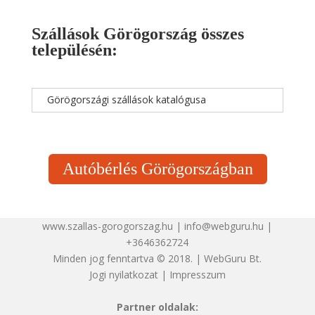
Szállások Görögország összes
településén:
Görögországi szállások katalógusa
Autóbérlés Görögországban
www.szallas-gorogorszag.hu | info@webguru.hu |
+3646362724
Minden jog fenntartva © 2018. | WebGuru Bt.
Jogi nyilatkozat
|
Impresszum
Partner oldalak: