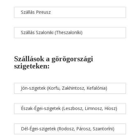
Szállás Pireusz
Szállás Szaloniki (Theszaloníki)
Szállások a görögországi
szigeteken:
Jón-szigetek (Korfu, Zakhintosz, Kefalónia)
Észak-Égei-szigetek (Leszbosz, Limnosz, Híosz)
Dél-Égei-szigetek (Rodosz, Párosz, Szantoríni)