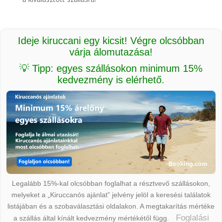
Ideje kiruccani egy kicsit! Végre olcsóbban
várja álomutazása!
💡 Tipp: egyes szállásokon minimum 15%
kedvezmény is elérhető.
Legalább 15%-kal olcsóbban foglalhat a résztvevő szállásokon,
melyeket a „Kiruccanós ajánlat” jelvény jelöl a keresési találatok
listájában és a szobaválasztási oldalakon. A megtakarítás mértéke
Foglalási
a szállás által kínált kedvezmény mértékétől függ.