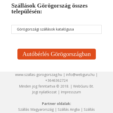
Szállások Görögország összes
településén:
Görögországi szállások katalógusa
Autóbérlés Görögországban
www.szallas-gorogorszag.hu | info@webguru.hu |
+3646362724
Minden jog fenntartva © 2018. | WebGuru Bt.
Jogi nyilatkozat
|
Impresszum
Partner oldalak:
Szállás Magyarország
|
Szállás Anglia
|
Szállás