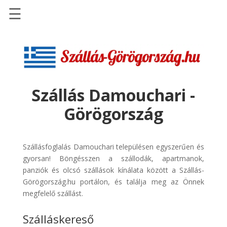
☰
Főoldal
Szállások
-
Szállásinfo.eu
Szállás Damouchari -
Repülőjegy
Görögország
pénzvisszatérítéssel
Autóbérlés
-
Szállásfoglalás Damouchari településen egyszerűen és
Discover
gyorsan! Böngésszen a szállodák, apartmanok,
Cars
panziók és olcsó szállások kínálata között a Szállás-
Görögország.hu portálon, és találja meg az Önnek
Transzfer
megfelelő szállást.
-
Kiwi
Szálláskereső
Taxi