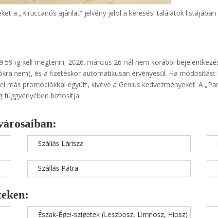
t a „Kiruccanós ajánlat” jelvény jelöl a keresési találatok listájába
 9:59-ig kell megtenni, 2026. március 26-nál nem korábbi bejelentkezé
kra nem), és a fizetéskor automatikusan érvényesül. Ha módosítást ha
fel más promóciókkal együtt, kivéve a Genius kedvezményeket. A „Par
g függvényében biztosítja.
városaiban:
Szállás Lárisza
Szállás Pátra
teken:
Észak-Égei-szigetek (Leszbosz, Limnosz, Híosz)