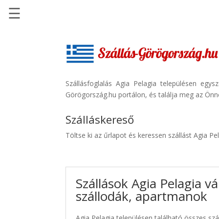
☰
Főoldal
Szállások
-
Szállásinfo.eu
Szállásfoglalás Agia Pelagia településen egy
Görögország.hu portálon, és találja meg az Önne
Repülőjegy
pénzvisszatérítéssel
Szálláskereső
Autóbérlés
Töltse ki az űrlapot és keressen szállást Agia Pe
-
Discover
Cars
Szállások Agia Pelagia v
Transzfer
szállodák, apartmanok
-
Kiwi
Taxi
Agia Pelagia településen található összes szá