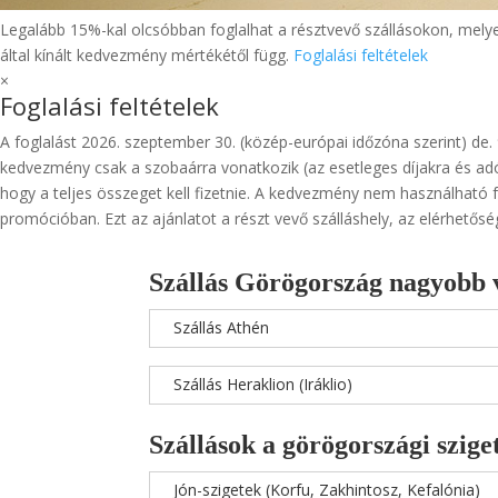
Legalább 15%-kal olcsóbban foglalhat a résztvevő szállásokon, melyeke
által kínált kedvezmény mértékétől függ.
Foglalási feltételek
×
Foglalási feltételek
A foglalást 2026. szeptember 30. (közép-európai időzóna szerint) de.
kedvezmény csak a szobaárra vonatkozik (az esetleges díjakra és adó
hogy a teljes összeget kell fizetnie. A kedvezmény nem használható 
promócióban. Ezt az ajánlatot a részt vevő szálláshely, az elérhetősé
Szállás Görögország nagyobb 
Szállás Athén
Szállás Heraklion (Iráklio)
Szállások a görögországi szige
Jón-szigetek (Korfu, Zakhintosz, Kefalónia)