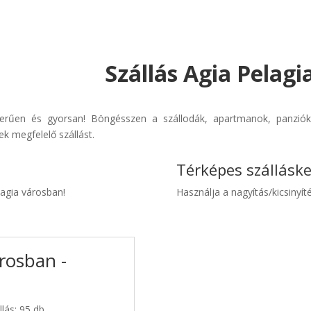
Szállás Agia Pelagi
szerűen és gyorsan! Böngésszen a szállodák, apartmanok, panziók 
k megfelelő szállást.
Térképes szállásk
lagia városban!
Használja a nagyítás/kicsinyíté
árosban -
llás: 95 db