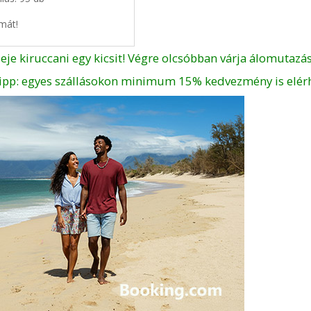
mát!
deje kiruccani egy kicsit! Végre olcsóbban várja álomutazás
ipp: egyes szállásokon minimum 15% kedvezmény is elér