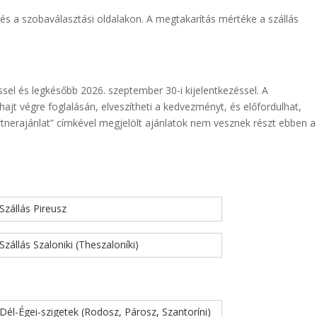
n és a szobaválasztási oldalakon. A megtakarítás mértéke a szállás
ssel és legkésőbb 2026. szeptember 30-i kijelentkezéssel. A
jt végre foglalásán, elveszítheti a kedvezményt, és előfordulhat,
tnerajánlat” címkével megjelölt ajánlatok nem vesznek részt ebben a
Szállás Pireusz
Szállás Szaloniki (Theszaloníki)
Dél-Égei-szigetek (Rodosz, Párosz, Szantoríni)