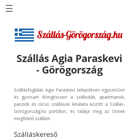
☰
Főoldal
Szállások
-
Szállásinfo.eu
Szállás Agia Paraskevi
Repülőjegy
- Görögország
pénzvisszatérítéssel
Autóbérlés
-
Szállásfoglalás Agia Paraskevi településen egyszerűen
Discover
és gyorsan! Böngésszen a szállodák, apartmanok,
Cars
panziók és olcsó szállások kínálata között a Szállás-
Görögország.hu portálon, és találja meg az Önnek
Transzfer
megfelelő szállást.
-
Kiwi
Szálláskereső
Taxi