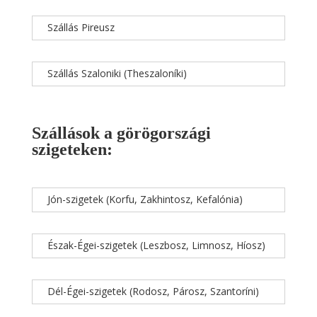
Szállás Pireusz
Szállás Szaloniki (Theszaloníki)
Szállások a görögországi
szigeteken:
Jón-szigetek (Korfu, Zakhintosz, Kefalónia)
Észak-Égei-szigetek (Leszbosz, Limnosz, Híosz)
Dél-Égei-szigetek (Rodosz, Párosz, Szantoríni)