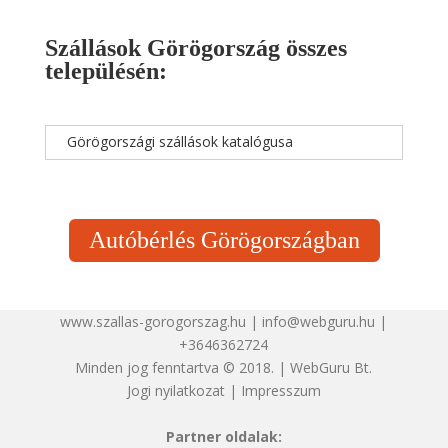
Szállások Görögország összes
településén:
Görögországi szállások katalógusa
Autóbérlés Görögországban
www.szallas-gorogorszag.hu | info@webguru.hu |
+3646362724
Minden jog fenntartva © 2018. | WebGuru Bt.
Jogi nyilatkozat
|
Impresszum
Partner oldalak: