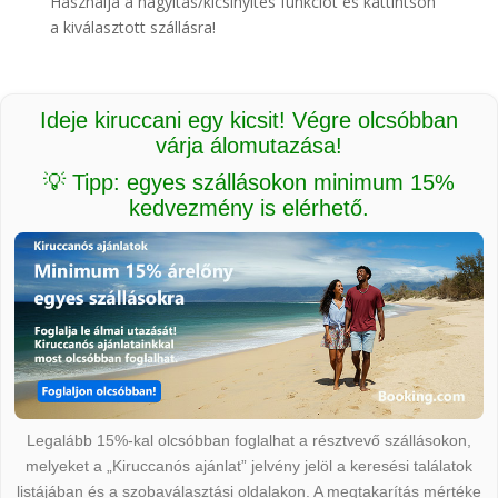
Használja a nagyítás/kicsinyítés funkciót és kattintson
a kiválasztott szállásra!
Ideje kiruccani egy kicsit! Végre olcsóbban
várja álomutazása!
💡 Tipp: egyes szállásokon minimum 15%
kedvezmény is elérhető.
Legalább 15%-kal olcsóbban foglalhat a résztvevő szállásokon,
melyeket a „Kiruccanós ajánlat” jelvény jelöl a keresési találatok
listájában és a szobaválasztási oldalakon. A megtakarítás mértéke