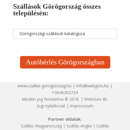
Szállások Görögország összes
településén:
Görögországi szállások katalógusa
Autóbérlés Görögországban
www.szallas-gorogorszag.hu | info@webguru.hu |
+3646362724
Minden jog fenntartva © 2018. | WebGuru Bt.
Jogi nyilatkozat
|
Impresszum
Partner oldalak:
Szállás Magyarország
|
Szállás Anglia
|
Szállás