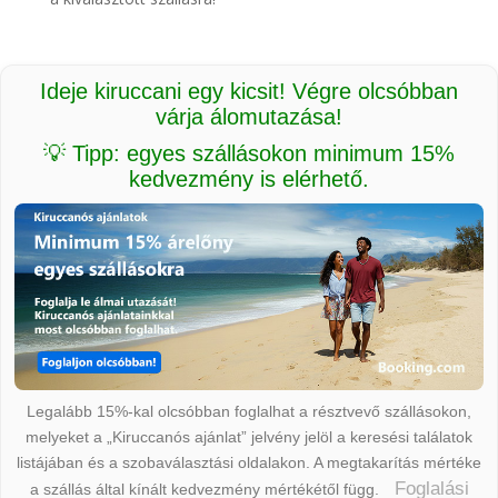
Ideje kiruccani egy kicsit! Végre olcsóbban
várja álomutazása!
💡 Tipp: egyes szállásokon minimum 15%
kedvezmény is elérhető.
Legalább 15%-kal olcsóbban foglalhat a résztvevő szállásokon,
melyeket a „Kiruccanós ajánlat” jelvény jelöl a keresési találatok
listájában és a szobaválasztási oldalakon. A megtakarítás mértéke
Foglalási
a szállás által kínált kedvezmény mértékétől függ.