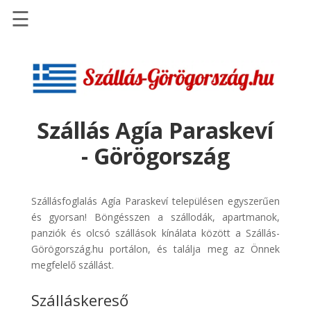
☰
Főoldal
Szállások
-
Szállásinfo.eu
Szállás Agía Paraskeví
Repülőjegy
- Görögország
pénzvisszatérítéssel
Autóbérlés
-
Szállásfoglalás Agía Paraskeví településen egyszerűen
Discover
és gyorsan! Böngésszen a szállodák, apartmanok,
Cars
panziók és olcsó szállások kínálata között a Szállás-
Görögország.hu portálon, és találja meg az Önnek
Transzfer
megfelelő szállást.
-
Kiwi
Szálláskereső
Taxi