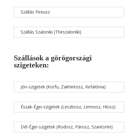
Szállás Pireusz
Szállás Szaloniki (Theszaloníki)
Szállások a görögországi
szigeteken:
Jón-szigetek (Korfu, Zakhintosz, Kefalónia)
Észak-Égei-szigetek (Leszbosz, Limnosz, Híosz)
Dél-Égei-szigetek (Rodosz, Párosz, Szantoríni)