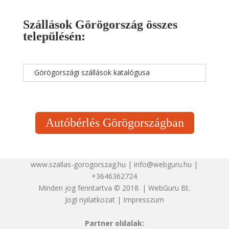
Szállások Görögország összes
településén:
Görögországi szállások katalógusa
Autóbérlés Görögországban
www.szallas-gorogorszag.hu | info@webguru.hu |
+3646362724
Minden jog fenntartva © 2018. | WebGuru Bt.
Jogi nyilatkozat
|
Impresszum
Partner oldalak: