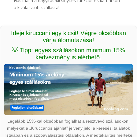
Használja a nagyítás/kicsinyítés funkciót és kattintson
a kiválasztott szállásra!
Ideje kiruccani egy kicsit! Végre olcsóbban
várja álomutazása!
💡 Tipp: egyes szállásokon minimum 15%
kedvezmény is elérhető.
Legalább 15%-kal olcsóbban foglalhat a résztvevő szállásokon,
melyeket a „Kiruccanós ajánlat” jelvény jelöl a keresési találatok
listájában és a szobaválasztási oldalakon. A megtakarítás mértéke