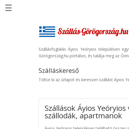
☰
Főoldal
Szállások
-
Szállásinfo.eu
Szállásfoglalás Áyios Yeóryios településen eg
Görögország.hu portálon, és találja meg az Önne
Repülőjegy
pénzvisszatérítéssel
Szálláskereső
Autóbérlés
Töltse ki az űrlapot és keressen szállást Áyios 
-
Discover
Cars
Szállások Áyios Yeóryios
Transzfer
szállodák, apartmanok
-
Kiwi
Taxi
Áyios Yeóryios településen található összes s