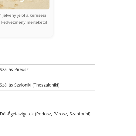
jelvény jelöl a keresési
ált kedvezmény mértékétől
Szállás Pireusz
Szállás Szaloniki (Theszaloníki)
Dél-Égei-szigetek (Rodosz, Párosz, Szantoríni)