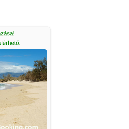
azása!
lérhető.