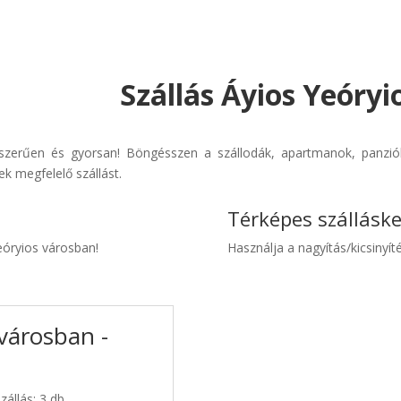
Szállás Áyios Yeóryi
yszerűen és gyorsan! Böngésszen a szállodák, apartmanok, panziók
k megfelelő szállást.
Térképes szállásk
Yeóryios városban!
Használja a nagyítás/kicsinyíté
 városban -
zállás: 3 db