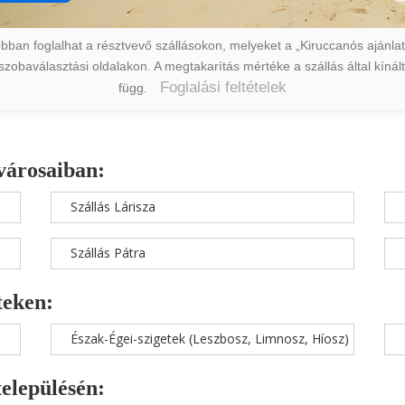
ban foglalhat a résztvevő szállásokon, melyeket a „Kiruccanós ajánlat” 
a szobaválasztási oldalakon. A megtakarítás mértéke a szállás által kín
Foglalási feltételek
függ.
városaiban:
Szállás Lárisza
Szállás Pátra
teken:
Észak-Égei-szigetek (Leszbosz, Limnosz, Híosz)
településén: