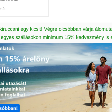
mát!
 kiruccani egy kicsit! Végre olcsóbban várja álomut
: egyes szállásokon minimum 15% kedvezmény is e