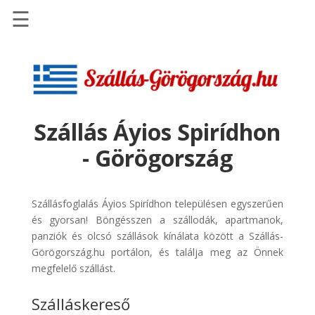
☰
Főoldal
Szállások
-
Szállásinfo.eu
Szállás Áyios Spirídhon
Repülőjegy
- Görögország
pénzvisszatérítéssel
Autóbérlés
-
Szállásfoglalás Áyios Spirídhon településen egyszerűen
Discover
és gyorsan! Böngésszen a szállodák, apartmanok,
Cars
panziók és olcsó szállások kínálata között a Szállás-
Görögország.hu portálon, és találja meg az Önnek
Transzfer
megfelelő szállást.
-
Kiwi
Szálláskereső
Taxi