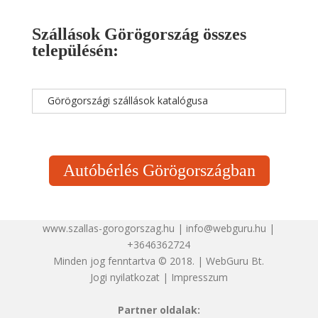
Szállások Görögország összes
településén:
Görögországi szállások katalógusa
Autóbérlés Görögországban
www.szallas-gorogorszag.hu | info@webguru.hu |
+3646362724
Minden jog fenntartva © 2018. | WebGuru Bt.
Jogi nyilatkozat
|
Impresszum
Partner oldalak: