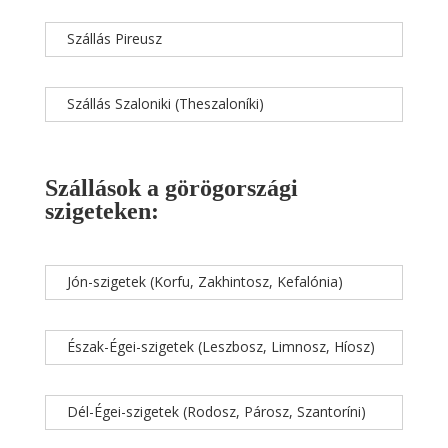
Szállás Pireusz
Szállás Szaloniki (Theszaloníki)
Szállások a görögországi
szigeteken:
Jón-szigetek (Korfu, Zakhintosz, Kefalónia)
Észak-Égei-szigetek (Leszbosz, Limnosz, Híosz)
Dél-Égei-szigetek (Rodosz, Párosz, Szantoríni)