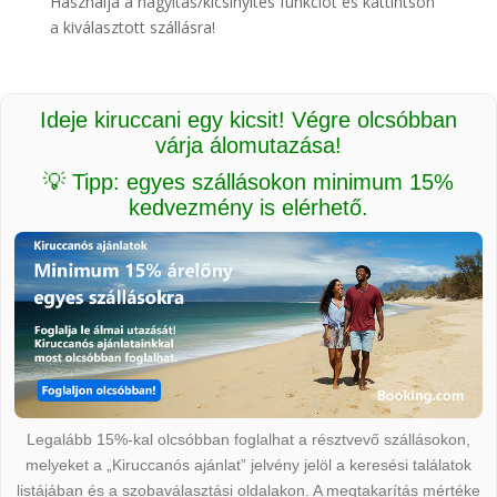
Használja a nagyítás/kicsinyítés funkciót és kattintson
a kiválasztott szállásra!
Ideje kiruccani egy kicsit! Végre olcsóbban
várja álomutazása!
💡 Tipp: egyes szállásokon minimum 15%
kedvezmény is elérhető.
Legalább 15%-kal olcsóbban foglalhat a résztvevő szállásokon,
melyeket a „Kiruccanós ajánlat” jelvény jelöl a keresési találatok
listájában és a szobaválasztási oldalakon. A megtakarítás mértéke