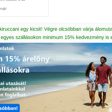
mát!
 kiruccani egy kicsit! Végre olcsóbban várja álomut
: egyes szállásokon minimum 15% kedvezmény is e