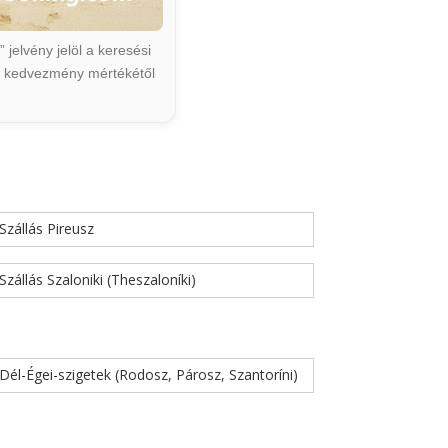
jelvény jelöl a keresési
ált kedvezmény mértékétől
Szállás Pireusz
Szállás Szaloniki (Theszaloníki)
Dél-Égei-szigetek (Rodosz, Párosz, Szantoríni)