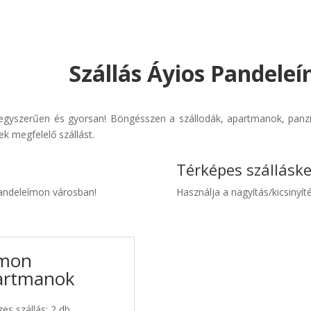
Szállás Áyios Pandele
egyszerűen és gyorsan! Böngésszen a szállodák, apartmanok, panzió
k megfelelő szállást.
Térképes szállásk
 Pandeleímon városban!
Használja a nagyítás/kicsinyíté
ímon
partmanok
es szállás: 2 db