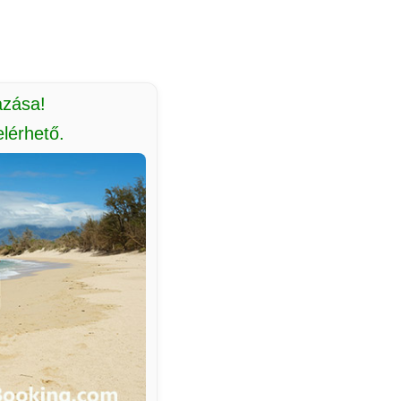
azása!
lérhető.