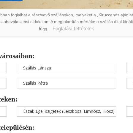
ban foglalhat a résztvevő szállásokon, melyeket a „Kiruccanós ajánlat” 
a szobaválasztási oldalakon. A megtakarítás mértéke a szállás által kín
Foglalási feltételek
függ.
városaiban:
Szállás Lárisza
Szállás Pátra
teken:
Észak-Égei-szigetek (Leszbosz, Limnosz, Híosz)
településén: