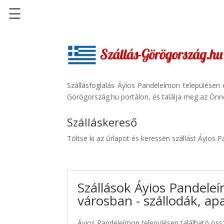
☰
Főoldal
Szállások
-
Szállásinfo.eu
Szállásfoglalás Áyios Pandeleímon településen 
Görögország.hu portálon, és találja meg az Önne
Repülőjegy
pénzvisszatérítéssel
Szálláskereső
Autóbérlés
Töltse ki az űrlapot és keressen szállást Áyios
-
Discover
Cars
Szállások Áyios Pandele
Transzfer
városban - szállodák, a
-
Kiwi
Taxi
Áyios Pandeleímon településen található össz