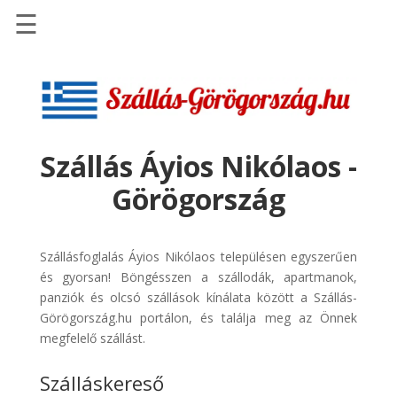
☰
Főoldal
Szállások
-
Szállásinfo.eu
Szállás Áyios Nikólaos -
Repülőjegy
Görögország
pénzvisszatérítéssel
Autóbérlés
-
Szállásfoglalás Áyios Nikólaos településen egyszerűen
Discover
és gyorsan! Böngésszen a szállodák, apartmanok,
Cars
panziók és olcsó szállások kínálata között a Szállás-
Görögország.hu portálon, és találja meg az Önnek
Transzfer
megfelelő szállást.
-
Kiwi
Szálláskereső
Taxi