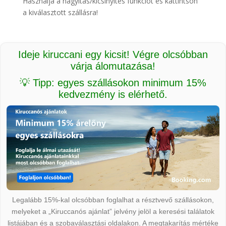
Használja a nagyítás/kicsinyítés funkciót és kattintson
a kiválasztott szállásra!
Ideje kiruccani egy kicsit! Végre olcsóbban
várja álomutazása!
💡 Tipp: egyes szállásokon minimum 15%
kedvezmény is elérhető.
Legalább 15%-kal olcsóbban foglalhat a résztvevő szállásokon,
melyeket a „Kiruccanós ajánlat” jelvény jelöl a keresési találatok
listájában és a szobaválasztási oldalakon. A megtakarítás mértéke