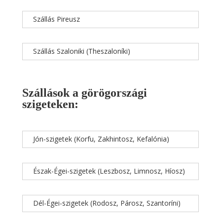
Szállás Pireusz
Szállás Szaloniki (Theszaloníki)
Szállások a görögországi
szigeteken:
Jón-szigetek (Korfu, Zakhintosz, Kefalónia)
Észak-Égei-szigetek (Leszbosz, Limnosz, Híosz)
Dél-Égei-szigetek (Rodosz, Párosz, Szantoríni)