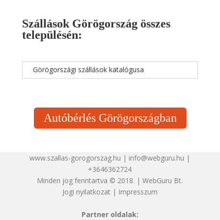
Szállások Görögország összes
településén:
Görögországi szállások katalógusa
Autóbérlés Görögországban
www.szallas-gorogorszag.hu | info@webguru.hu |
+3646362724
Minden jog fenntartva © 2018. | WebGuru Bt.
Jogi nyilatkozat
|
Impresszum
Partner oldalak: