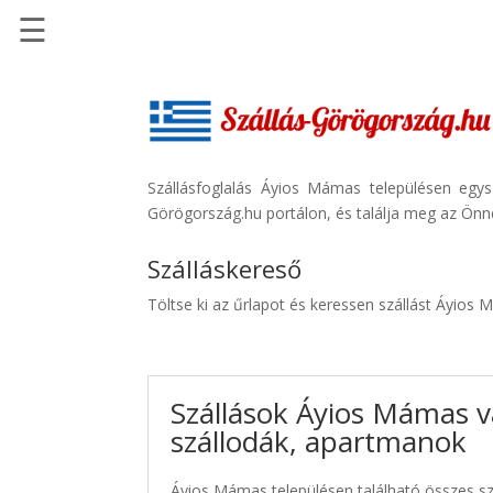
☰
Főoldal
Szállások
-
Szállásinfo.eu
Szállásfoglalás Áyios Mámas településen egys
Görögország.hu portálon, és találja meg az Önne
Repülőjegy
pénzvisszatérítéssel
Szálláskereső
Autóbérlés
Töltse ki az űrlapot és keressen szállást Áyios
-
Discover
Cars
Szállások Áyios Mámas v
Transzfer
szállodák, apartmanok
-
Kiwi
Taxi
Áyios Mámas településen található összes szá