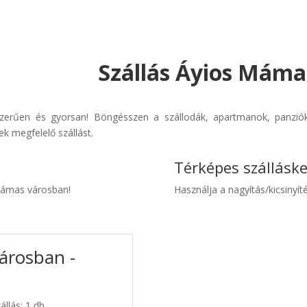
Szállás Áyios Máma
zerűen és gyorsan! Böngésszen a szállodák, apartmanok, panziók 
k megfelelő szállást.
Térképes szállásk
 Mámas városban!
Használja a nagyítás/kicsinyíté
árosban -
llás: 1 db