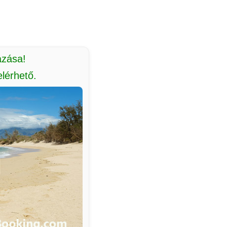
azása!
lérhető.