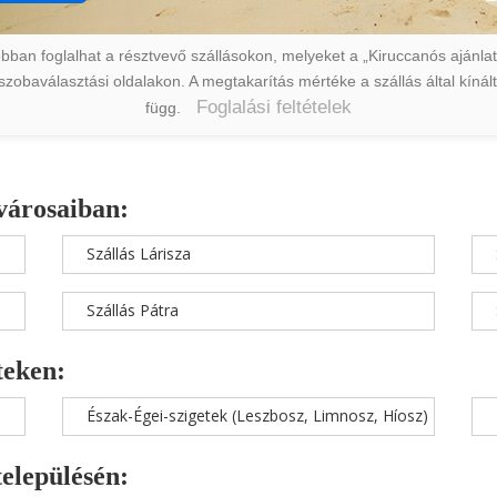
ban foglalhat a résztvevő szállásokon, melyeket a „Kiruccanós ajánlat” 
a szobaválasztási oldalakon. A megtakarítás mértéke a szállás által kín
Foglalási feltételek
függ.
városaiban:
Szállás Lárisza
Szállás Pátra
teken:
Észak-Égei-szigetek (Leszbosz, Limnosz, Híosz)
településén: