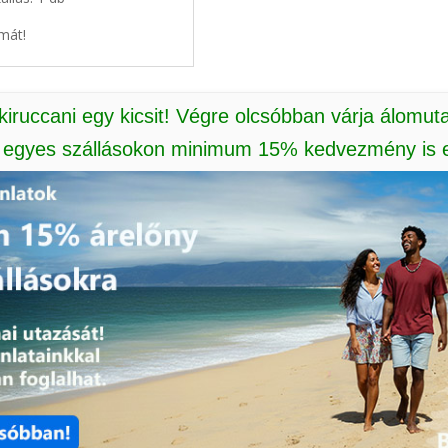
mát!
 kiruccani egy kicsit! Végre olcsóbban várja álomut
: egyes szállásokon minimum 15% kedvezmény is e