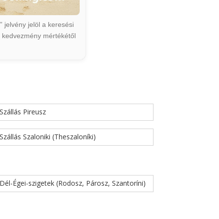
jelvény jelöl a keresési
ált kedvezmény mértékétől
Szállás Pireusz
Szállás Szaloniki (Theszaloníki)
Dél-Égei-szigetek (Rodosz, Párosz, Szantoríni)