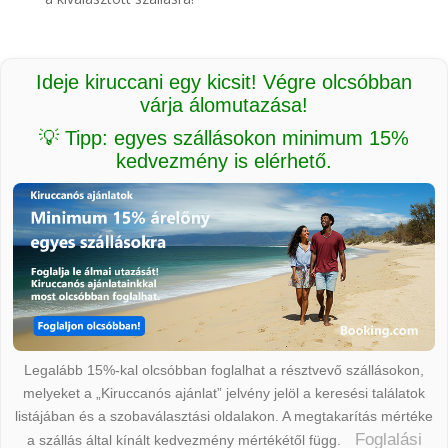
Ideje kiruccani egy kicsit! Végre olcsóbban
várja álomutazása!
💡 Tipp: egyes szállásokon minimum 15%
kedvezmény is elérhető.
Legalább 15%-kal olcsóbban foglalhat a résztvevő szállásokon,
melyeket a „Kiruccanós ajánlat” jelvény jelöl a keresési találatok
listájában és a szobaválasztási oldalakon. A megtakarítás mértéke
Foglalási
a szállás által kínált kedvezmény mértékétől függ.