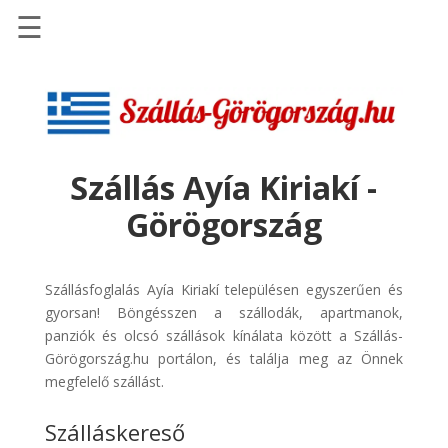
☰
Főoldal
Szállások
-
Szállásinfo.eu
Szállás Ayía Kiriakí -
Repülőjegy
Görögország
pénzvisszatérítéssel
Autóbérlés
-
Szállásfoglalás Ayía Kiriakí településen egyszerűen és
Discover
gyorsan! Böngésszen a szállodák, apartmanok,
Cars
panziók és olcsó szállások kínálata között a Szállás-
Görögország.hu portálon, és találja meg az Önnek
Transzfer
megfelelő szállást.
-
Kiwi
Szálláskereső
Taxi