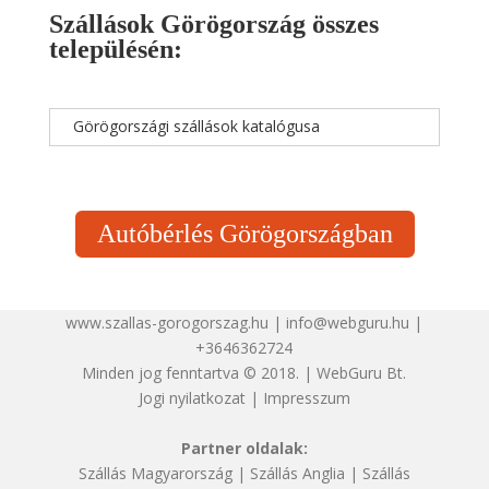
Szállások Görögország összes
településén:
Görögországi szállások katalógusa
Autóbérlés Görögországban
www.szallas-gorogorszag.hu | info@webguru.hu |
+3646362724
Minden jog fenntartva © 2018. | WebGuru Bt.
Jogi nyilatkozat
|
Impresszum
Partner oldalak:
Szállás Magyarország
|
Szállás Anglia
|
Szállás