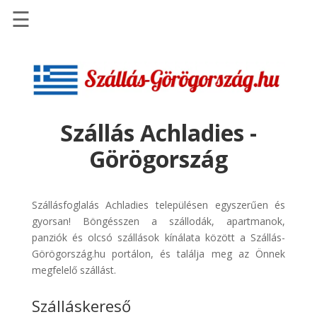
☰
Főoldal
Szállások
-
Szállásinfo.eu
Szállás Achladies -
Repülőjegy
Görögország
pénzvisszatérítéssel
Autóbérlés
-
Szállásfoglalás Achladies településen egyszerűen és
Discover
gyorsan! Böngésszen a szállodák, apartmanok,
Cars
panziók és olcsó szállások kínálata között a Szállás-
Görögország.hu portálon, és találja meg az Önnek
Transzfer
megfelelő szállást.
-
Kiwi
Szálláskereső
Taxi