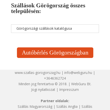
Szállások Görögország összes
településén:
Görögországi szállások katalógusa
Autóbérlés Görögországban
www.szallas-gorogorszag.hu | info@webguru.hu |
+3646362724
Minden jog fenntartva © 2018. | WebGuru Bt.
Jogi nyilatkozat
|
Impresszum
Partner oldalak:
Szállás Magyarország
|
Szállás Anglia
|
Szállás