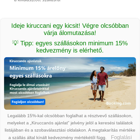
Ideje kiruccani egy kicsit! Végre olcsóbban
várja álomutazása!
💡 Tipp: egyes szállásokon minimum 15%
kedvezmény is elérhető.
Legalább 15%-kal olcsóbban foglalhat a résztvevő szállásokon,
melyeket a „Kiruccanós ajánlat” jelvény jelöl a keresési találatok
listájában és a szobaválasztási oldalakon. A megtakarítás mértéke
Foglalási
a szállás által kínált kedvezmény mértékétől függ.