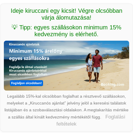
Ideje kiruccani egy kicsit! Végre olcsóbban
várja álomutazása!
💡 Tipp: egyes szállásokon minimum 15%
kedvezmény is elérhető.
Legalább 15%-kal olcsóbban foglalhat a résztvevő szállásokon,
melyeket a „Kiruccanós ajánlat” jelvény jelöl a keresési találatok
listájában és a szobaválasztási oldalakon. A megtakarítás mértéke
Foglalási
a szállás által kínált kedvezmény mértékétől függ.
feltételek