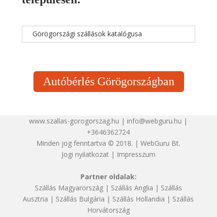
Görögországi szállások katalógusa
Autóbérlés Görögországban
www.szallas-gorogorszag.hu | info@webguru.hu |
+3646362724
Minden jog fenntartva © 2018. | WebGuru Bt.
Jogi nyilatkozat
|
Impresszum
Partner oldalak:
Szállás Magyarország
|
Szállás Anglia
|
Szállás
Ausztria
|
Szállás Bulgária
|
Szállás Hollandia
|
Szállás
Horvátország