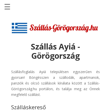
☰
Főoldal
Szállások
-
Szállásinfo.eu
Szállás Ayiá -
Repülőjegy
Görögország
pénzvisszatérítéssel
Autóbérlés
-
Szállásfoglalás Ayiá településen egyszerűen és
Discover
gyorsan! Böngésszen a szállodák, apartmanok,
Cars
panziók és olcsó szállások kínálata között a Szállás-
Görögország.hu portálon, és találja meg az Önnek
Transzfer
megfelelő szállást.
-
Kiwi
Szálláskereső
Taxi