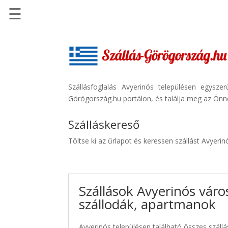
☰
Főoldal
Szállások
-
Szállásinfo.eu
Szállásfoglalás Avyerinós településen egysz
Görögország.hu portálon, és találja meg az Önne
Repülőjegy
pénzvisszatérítéssel
Szálláskereső
Autóbérlés
Töltse ki az űrlapot és keressen szállást Avyeri
-
Discover
Cars
Szállások Avyerinós váro
Transzfer
szállodák, apartmanok
-
Kiwi
Taxi
Avyerinós településen található összes szállá