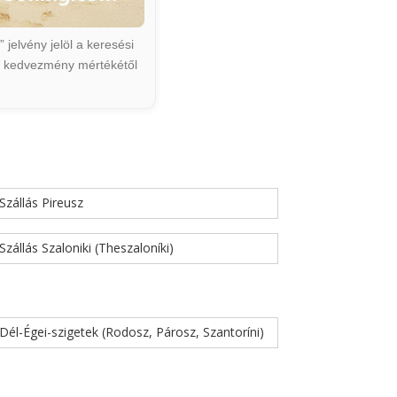
jelvény jelöl a keresési
ált kedvezmény mértékétől
Szállás Pireusz
Szállás Szaloniki (Theszaloníki)
Dél-Égei-szigetek (Rodosz, Párosz, Szantoríni)