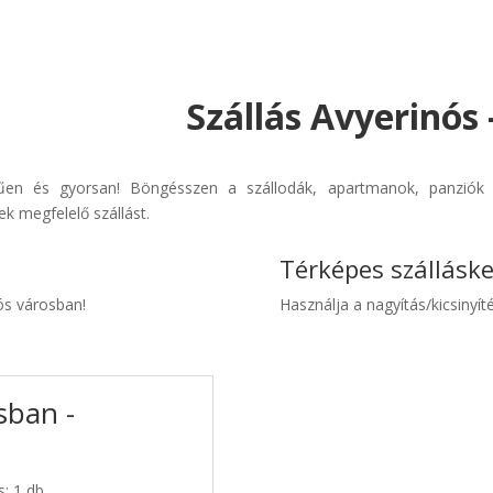
Szállás Avyerinós
erűen és gyorsan! Böngésszen a szállodák, apartmanok, panziók é
k megfelelő szállást.
Térképes szállásk
nós városban!
Használja a nagyítás/kicsinyíté
sban -
s: 1 db