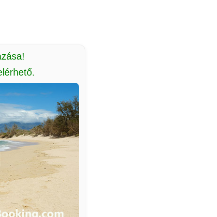
azása!
lérhető.