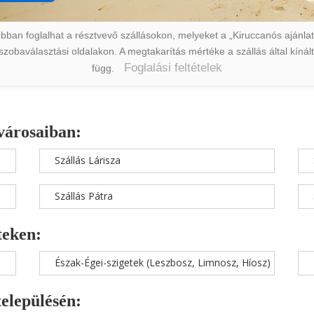
ban foglalhat a résztvevő szállásokon, melyeket a „Kiruccanós ajánlat” 
a szobaválasztási oldalakon. A megtakarítás mértéke a szállás által kín
Foglalási feltételek
függ.
városaiban:
Szállás Lárisza
Szállás Pátra
teken:
Észak-Égei-szigetek (Leszbosz, Limnosz, Híosz)
településén: