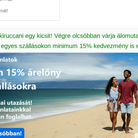
mát!
 kiruccani egy kicsit! Végre olcsóbban várja álomut
: egyes szállásokon minimum 15% kedvezmény is e