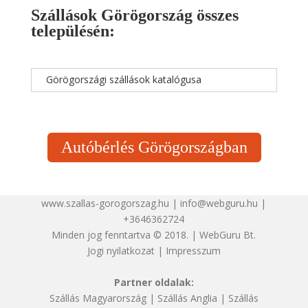
Szállások Görögország összes
településén:
Görögországi szállások katalógusa
Autóbérlés Görögországban
www.szallas-gorogorszag.hu | info@webguru.hu |
+3646362724
Minden jog fenntartva © 2018. | WebGuru Bt.
Jogi nyilatkozat
|
Impresszum
Partner oldalak:
Szállás Magyarország
|
Szállás Anglia
|
Szállás