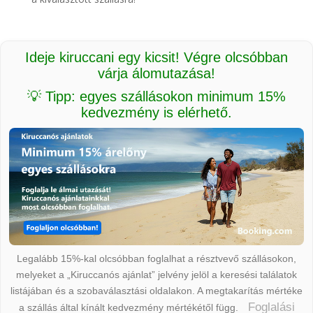
Ideje kiruccani egy kicsit! Végre olcsóbban
várja álomutazása!
💡 Tipp: egyes szállásokon minimum 15%
kedvezmény is elérhető.
Legalább 15%-kal olcsóbban foglalhat a résztvevő szállásokon,
melyeket a „Kiruccanós ajánlat” jelvény jelöl a keresési találatok
listájában és a szobaválasztási oldalakon. A megtakarítás mértéke
Foglalási
a szállás által kínált kedvezmény mértékétől függ.