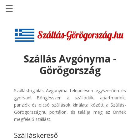
☰
Főoldal
Szállások
-
Szállásinfo.eu
Szállás Avgónyma -
Repülőjegy
Görögország
pénzvisszatérítéssel
Autóbérlés
-
Szállásfoglalás Avgónyma településen egyszerűen és
Discover
gyorsan! Böngésszen a szállodák, apartmanok,
Cars
panziók és olcsó szállások kínálata között a Szállás-
Görögország.hu portálon, és találja meg az Önnek
Transzfer
megfelelő szállást.
-
Kiwi
Szálláskereső
Taxi