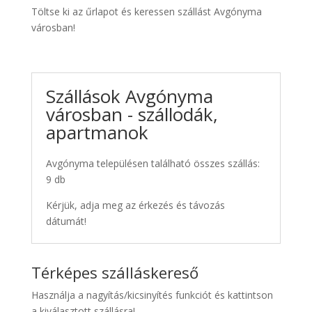
Töltse ki az űrlapot és keressen szállást Avgónyma
városban!
Szállások Avgónyma
városban - szállodák,
apartmanok
Avgónyma településen található összes szállás:
9 db
Kérjük, adja meg az érkezés és távozás
dátumát!
Térképes szálláskereső
Használja a nagyítás/kicsinyítés funkciót és kattintson
a kiválasztott szállásra!