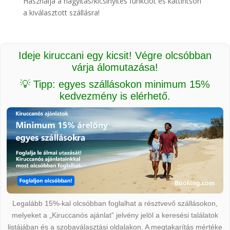
Használja a nagyítás/kicsinyítés funkciót és kattintson
a kiválasztott szállásra!
Ideje kiruccani egy kicsit! Végre olcsóbban
várja álomutazása!
💡 Tipp: egyes szállásokon minimum 15%
kedvezmény is elérhető.
Legalább 15%-kal olcsóbban foglalhat a résztvevő szállásokon,
melyeket a „Kiruccanós ajánlat” jelvény jelöl a keresési találatok
listájában és a szobaválasztási oldalakon. A megtakarítás mértéke