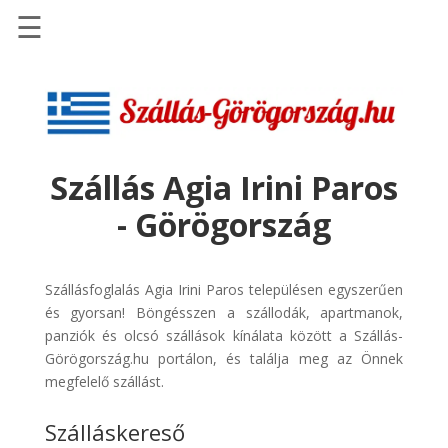
☰
Főoldal
Szállások
-
Szállásinfo.eu
Szállás Agia Irini Paros
Repülőjegy
- Görögország
pénzvisszatérítéssel
Autóbérlés
-
Szállásfoglalás Agia Irini Paros településen egyszerűen
Discover
és gyorsan! Böngésszen a szállodák, apartmanok,
Cars
panziók és olcsó szállások kínálata között a Szállás-
Görögország.hu portálon, és találja meg az Önnek
Transzfer
megfelelő szállást.
-
Kiwi
Szálláskereső
Taxi