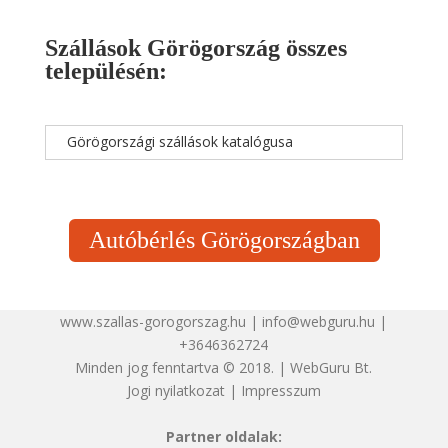
Szállások Görögország összes
településén:
Görögországi szállások katalógusa
Autóbérlés Görögországban
www.szallas-gorogorszag.hu | info@webguru.hu |
+3646362724
Minden jog fenntartva © 2018. | WebGuru Bt.
Jogi nyilatkozat
|
Impresszum
Partner oldalak: