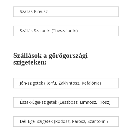
Szállás Pireusz
Szállás Szaloniki (Theszaloníki)
Szállások a görögországi
szigeteken:
Jón-szigetek (Korfu, Zakhintosz, Kefalónia)
Észak-Égei-szigetek (Leszbosz, Limnosz, Híosz)
Dél-Égei-szigetek (Rodosz, Párosz, Szantoríni)