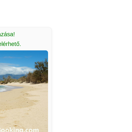
azása!
lérhető.