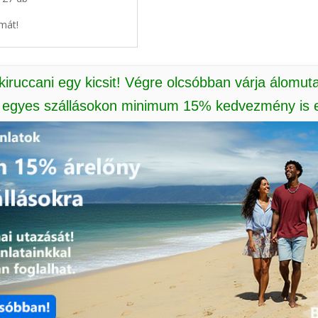
mát!
 kiruccani egy kicsit! Végre olcsóbban várja álomut
: egyes szállásokon minimum 15% kedvezmény is e