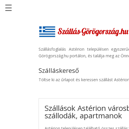
☰
Főoldal
Szállások
-
Szállásinfo.eu
Szállásfoglalás Astérion településen egysze
Görögország.hu portálon, és találja meg az Önne
Repülőjegy
pénzvisszatérítéssel
Szálláskereső
Autóbérlés
Töltse ki az űrlapot és keressen szállást Astério
-
Discover
Cars
Szállások Astérion város
Transzfer
szállodák, apartmanok
-
Kiwi
Taxi
Astérion településen található összes szállás