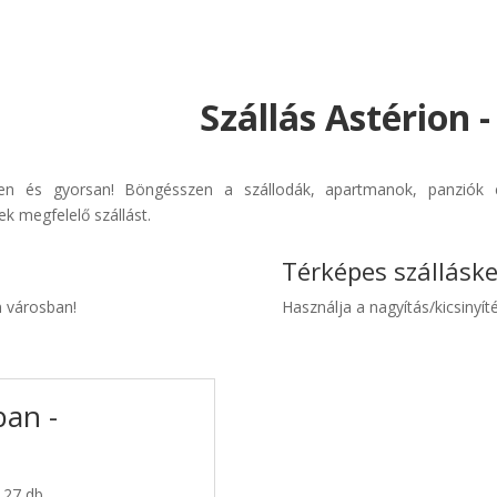
Szállás Astérion 
rűen és gyorsan! Böngésszen a szállodák, apartmanok, panziók é
k megfelelő szállást.
Térképes szállásk
n városban!
Használja a nagyítás/kicsinyíté
ban -
: 27 db