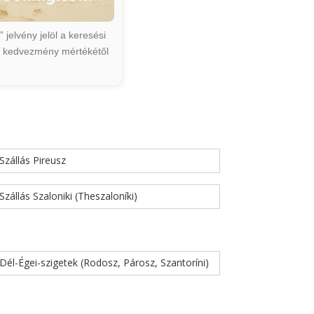
jelvény jelöl a keresési
ált kedvezmény mértékétől
Szállás Pireusz
Szállás Szaloniki (Theszaloníki)
Dél-Égei-szigetek (Rodosz, Párosz, Szantoríni)