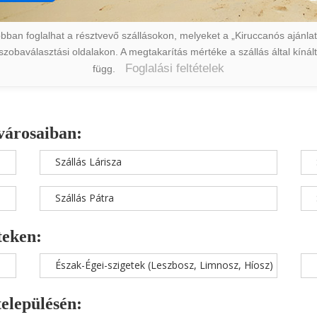
ban foglalhat a résztvevő szállásokon, melyeket a „Kiruccanós ajánlat” 
a szobaválasztási oldalakon. A megtakarítás mértéke a szállás által kín
Foglalási feltételek
függ.
városaiban:
Szállás Lárisza
Szállás Pátra
teken:
Észak-Égei-szigetek (Leszbosz, Limnosz, Híosz)
településén: