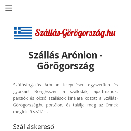
☰
Főoldal
Szállások
-
Szállásinfo.eu
Szállás Arónion -
Repülőjegy
Görögország
pénzvisszatérítéssel
Autóbérlés
-
Szállásfoglalás Arónion településen egyszerűen és
Discover
gyorsan! Böngésszen a szállodák, apartmanok,
Cars
panziók és olcsó szállások kínálata között a Szállás-
Görögország.hu portálon, és találja meg az Önnek
Transzfer
megfelelő szállást.
-
Kiwi
Szálláskereső
Taxi