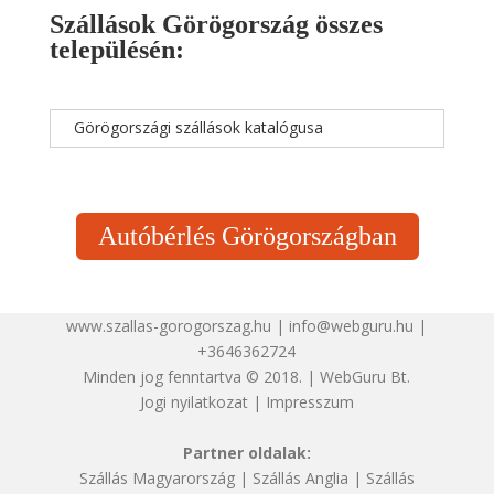
Szállások Görögország összes
településén:
Görögországi szállások katalógusa
Autóbérlés Görögországban
www.szallas-gorogorszag.hu | info@webguru.hu |
+3646362724
Minden jog fenntartva © 2018. | WebGuru Bt.
Jogi nyilatkozat
|
Impresszum
Partner oldalak:
Szállás Magyarország
|
Szállás Anglia
|
Szállás