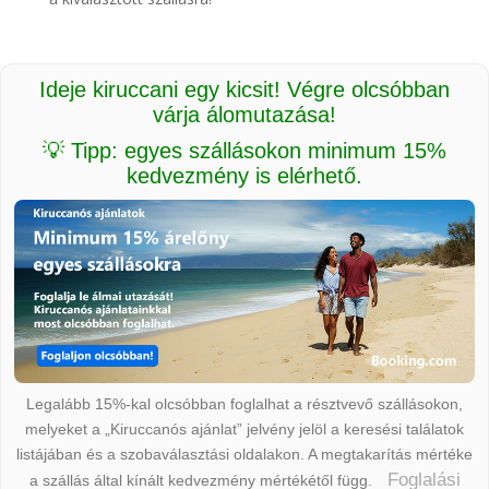
Ideje kiruccani egy kicsit! Végre olcsóbban
várja álomutazása!
💡 Tipp: egyes szállásokon minimum 15%
kedvezmény is elérhető.
Legalább 15%-kal olcsóbban foglalhat a résztvevő szállásokon,
melyeket a „Kiruccanós ajánlat” jelvény jelöl a keresési találatok
listájában és a szobaválasztási oldalakon. A megtakarítás mértéke
Foglalási
a szállás által kínált kedvezmény mértékétől függ.