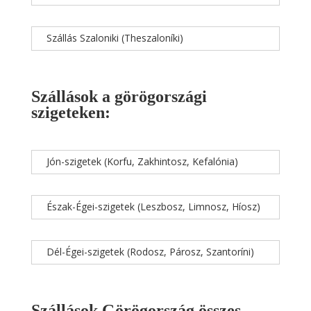
Szállás Szaloniki (Theszaloníki)
Szállások a görögországi
szigeteken:
Jón-szigetek (Korfu, Zakhintosz, Kefalónia)
Észak-Égei-szigetek (Leszbosz, Limnosz, Híosz)
Dél-Égei-szigetek (Rodosz, Párosz, Szantoríni)
Szállások Görögország összes