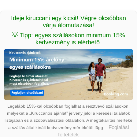
Ideje kiruccani egy kicsit! Végre olcsóbban
várja álomutazása!
💡 Tipp: egyes szállásokon minimum 15%
kedvezmény is elérhető.
Legalább 15%-kal olcsóbban foglalhat a résztvevő szállásokon,
melyeket a „Kiruccanós ajánlat” jelvény jelöl a keresési találatok
listájában és a szobaválasztási oldalakon. A megtakarítás mértéke
Foglalási
a szállás által kínált kedvezmény mértékétől függ.
feltételek