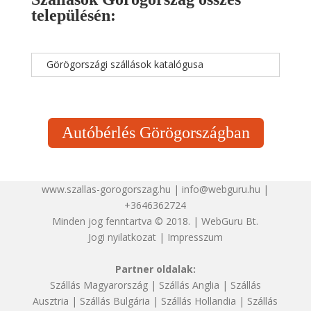
településén:
Görögországi szállások katalógusa
Autóbérlés Görögországban
www.szallas-gorogorszag.hu | info@webguru.hu |
+3646362724
Minden jog fenntartva © 2018. | WebGuru Bt.
Jogi nyilatkozat
|
Impresszum
Partner oldalak:
Szállás Magyarország
|
Szállás Anglia
|
Szállás
Ausztria
|
Szállás Bulgária
|
Szállás Hollandia
|
Szállás