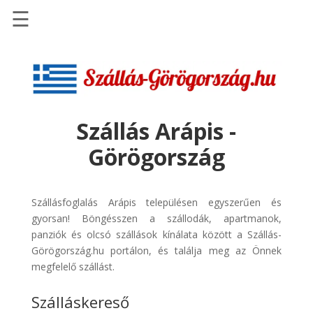
☰
Főoldal
Szállások
-
Szállásinfo.eu
Szállás Arápis -
Repülőjegy
Görögország
pénzvisszatérítéssel
Autóbérlés
-
Szállásfoglalás Arápis településen egyszerűen és
Discover
gyorsan! Böngésszen a szállodák, apartmanok,
Cars
panziók és olcsó szállások kínálata között a Szállás-
Görögország.hu portálon, és találja meg az Önnek
Transzfer
megfelelő szállást.
-
Kiwi
Szálláskereső
Taxi