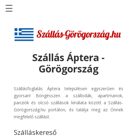
☰
Főoldal
Szállások
-
Szállásinfo.eu
Szállás Áptera -
Repülőjegy
Görögország
pénzvisszatérítéssel
Autóbérlés
-
Szállásfoglalás Áptera településen egyszerűen és
Discover
gyorsan! Böngésszen a szállodák, apartmanok,
Cars
panziók és olcsó szállások kínálata között a Szállás-
Görögország.hu portálon, és találja meg az Önnek
Transzfer
megfelelő szállást.
-
Kiwi
Szálláskereső
Taxi