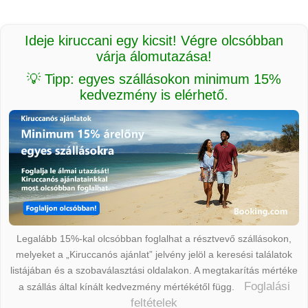
Ideje kiruccani egy kicsit! Végre olcsóbban
várja álomutazása!
💡 Tipp: egyes szállásokon minimum 15%
kedvezmény is elérhető.
Legalább 15%-kal olcsóbban foglalhat a résztvevő szállásokon,
melyeket a „Kiruccanós ajánlat” jelvény jelöl a keresési találatok
listájában és a szobaválasztási oldalakon. A megtakarítás mértéke
Foglalási
a szállás által kínált kedvezmény mértékétől függ.
feltételek