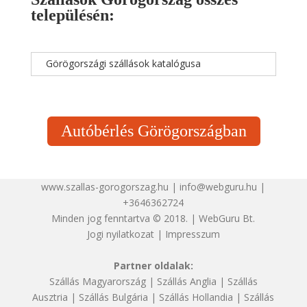
településén:
Görögországi szállások katalógusa
Autóbérlés Görögországban
www.szallas-gorogorszag.hu | info@webguru.hu |
+3646362724
Minden jog fenntartva © 2018. | WebGuru Bt.
Jogi nyilatkozat
|
Impresszum
Partner oldalak:
Szállás Magyarország
|
Szállás Anglia
|
Szállás
Ausztria
|
Szállás Bulgária
|
Szállás Hollandia
|
Szállás