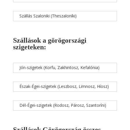
Szállás Szaloniki (Theszaloníki)
Szállások a görögországi
szigeteken:
Jón-szigetek (Korfu, Zakhintosz, Kefalónia)
Észak-Égei-szigetek (Leszbosz, Limnosz, Híosz)
Dél-Égei-szigetek (Rodosz, Párosz, Szantoríni)
Szállások Görögország összes