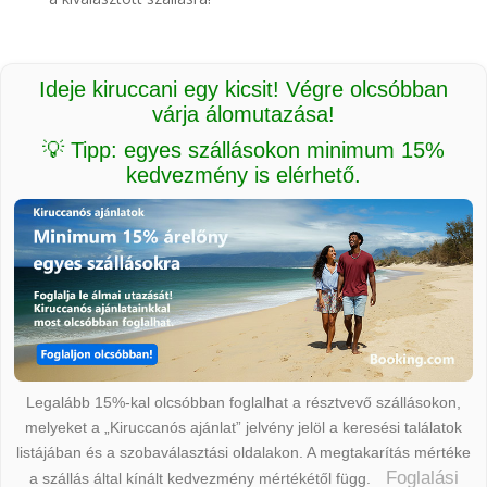
Ideje kiruccani egy kicsit! Végre olcsóbban
várja álomutazása!
💡 Tipp: egyes szállásokon minimum 15%
kedvezmény is elérhető.
Legalább 15%-kal olcsóbban foglalhat a résztvevő szállásokon,
melyeket a „Kiruccanós ajánlat” jelvény jelöl a keresési találatok
listájában és a szobaválasztási oldalakon. A megtakarítás mértéke
Foglalási
a szállás által kínált kedvezmény mértékétől függ.