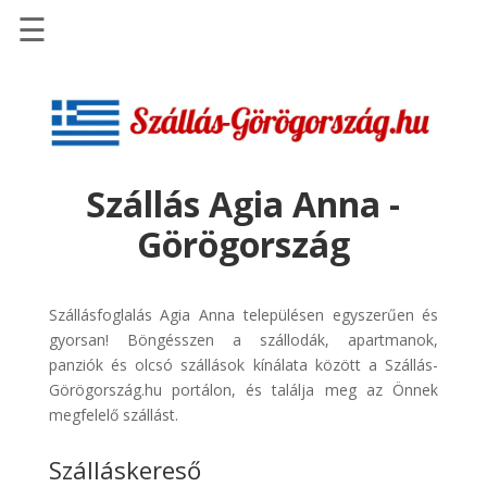
☰
Főoldal
Szállások
-
Szállásinfo.eu
Szállás Agia Anna -
Repülőjegy
Görögország
pénzvisszatérítéssel
Autóbérlés
-
Szállásfoglalás Agia Anna településen egyszerűen és
Discover
gyorsan! Böngésszen a szállodák, apartmanok,
Cars
panziók és olcsó szállások kínálata között a Szállás-
Görögország.hu portálon, és találja meg az Önnek
Transzfer
megfelelő szállást.
-
Kiwi
Szálláskereső
Taxi