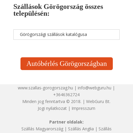
Szállások Görögország összes
településén:
Görögországi szállások katalógusa
Autóbérlés Görögországban
www.szallas-gorogorszag.hu | info@webguru.hu |
+3646362724
Minden jog fenntartva © 2018. | WebGuru Bt.
Jogi nyilatkozat
|
Impresszum
Partner oldalak:
Szállás Magyarország
|
Szállás Anglia
|
Szállás