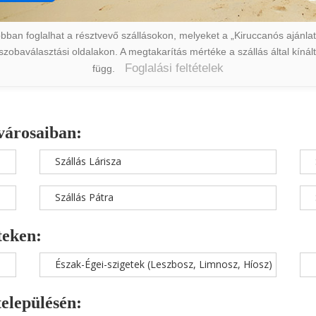
ban foglalhat a résztvevő szállásokon, melyeket a „Kiruccanós ajánlat” 
a szobaválasztási oldalakon. A megtakarítás mértéke a szállás által kín
Foglalási feltételek
függ.
városaiban:
Szállás Lárisza
Szállás Pátra
teken:
Észak-Égei-szigetek (Leszbosz, Limnosz, Híosz)
településén: