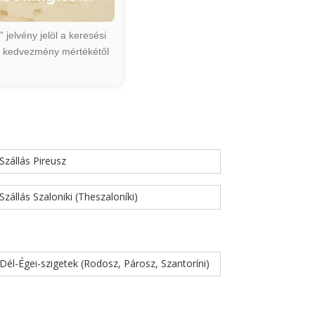
jelvény jelöl a keresési
ált kedvezmény mértékétől
Szállás Pireusz
Szállás Szaloniki (Theszaloníki)
Dél-Égei-szigetek (Rodosz, Párosz, Szantoríni)