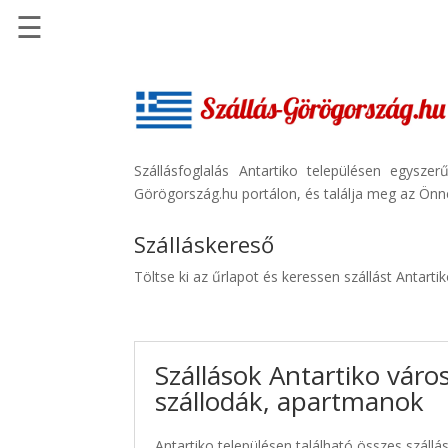
☰
Főoldal
Szállások
-
Szállásinfo.eu
Szállásfoglalás Antartiko településen egysz
Görögország.hu portálon, és találja meg az Önne
Repülőjegy
pénzvisszatérítéssel
Szálláskereső
Autóbérlés
Töltse ki az űrlapot és keressen szállást Antarti
-
Discover
Cars
Szállások Antartiko váro
Transzfer
szállodák, apartmanok
-
Kiwi
Taxi
Antartiko településen található összes szállás