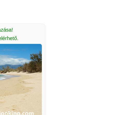
azása!
lérhető.