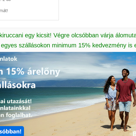
mát!
 kiruccani egy kicsit! Végre olcsóbban várja álomut
: egyes szállásokon minimum 15% kedvezmény is e