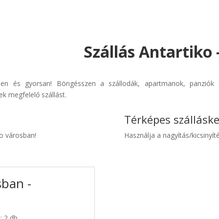
Szállás Antartiko
erűen és gyorsan! Böngésszen a szállodák, apartmanok, panziók é
k megfelelő szállást.
Térképes szállásk
ko városban!
Használja a nagyítás/kicsinyíté
sban -
: 2 db