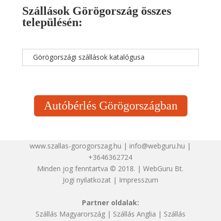
Szállások Görögország összes
településén:
Görögországi szállások katalógusa
Autóbérlés Görögországban
www.szallas-gorogorszag.hu | info@webguru.hu |
+3646362724
Minden jog fenntartva © 2018. | WebGuru Bt.
Jogi nyilatkozat
|
Impresszum
Partner oldalak:
Szállás Magyarország
|
Szállás Anglia
|
Szállás