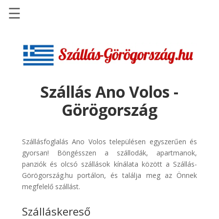
☰
Főoldal
Szállások
-
Szállásinfo.eu
Szállás Ano Volos -
Repülőjegy
Görögország
pénzvisszatérítéssel
Autóbérlés
-
Szállásfoglalás Ano Volos településen egyszerűen és
Discover
gyorsan! Böngésszen a szállodák, apartmanok,
Cars
panziók és olcsó szállások kínálata között a Szállás-
Görögország.hu portálon, és találja meg az Önnek
Transzfer
megfelelő szállást.
-
Kiwi
Szálláskereső
Taxi