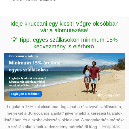
Ideje kiruccani egy kicsit! Végre olcsóbban
várja álomutazása!
💡 Tipp: egyes szállásokon minimum 15%
kedvezmény is elérhető.
Legalább 15%-kal olcsóbban foglalhat a résztvevő szállásokon,
melyeket a „Kiruccanós ajánlat” jelvény jelöl a keresési találatok
listájában és a szobaválasztási oldalakon. A megtakarítás mértéke
Foglalási
a szállás által kínált kedvezmény mértékétől függ.