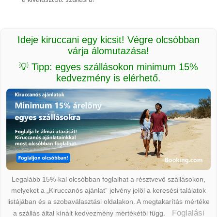
Ideje kiruccani egy kicsit! Végre olcsóbban
várja álomutazása!
💡 Tipp: egyes szállásokon minimum 15%
kedvezmény is elérhető.
Legalább 15%-kal olcsóbban foglalhat a résztvevő szállásokon,
melyeket a „Kiruccanós ajánlat” jelvény jelöl a keresési találatok
listájában és a szobaválasztási oldalakon. A megtakarítás mértéke
Foglalási
a szállás által kínált kedvezmény mértékétől függ.