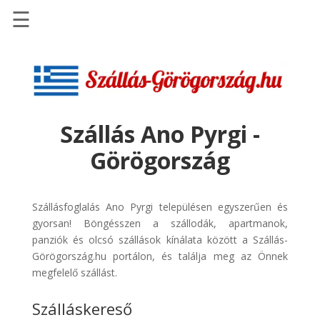
☰
Főoldal
Szállások
-
Szállásinfo.eu
Szállás Ano Pyrgi -
Repülőjegy
Görögország
pénzvisszatérítéssel
Autóbérlés
-
Szállásfoglalás Ano Pyrgi településen egyszerűen és
Discover
gyorsan! Böngésszen a szállodák, apartmanok,
Cars
panziók és olcsó szállások kínálata között a Szállás-
Görögország.hu portálon, és találja meg az Önnek
Transzfer
megfelelő szállást.
-
Kiwi
Szálláskereső
Taxi