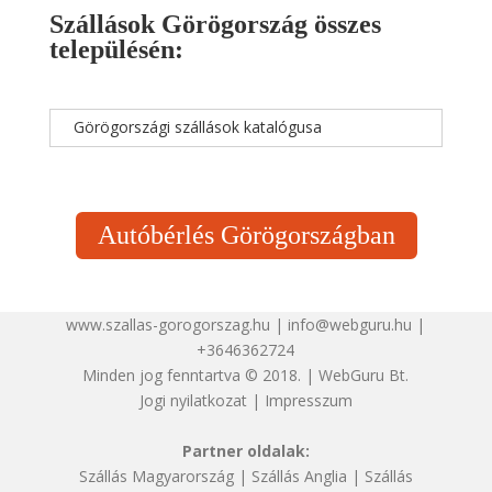
Szállások Görögország összes
településén:
Görögországi szállások katalógusa
Autóbérlés Görögországban
www.szallas-gorogorszag.hu | info@webguru.hu |
+3646362724
Minden jog fenntartva © 2018. | WebGuru Bt.
Jogi nyilatkozat
|
Impresszum
Partner oldalak:
Szállás Magyarország
|
Szállás Anglia
|
Szállás