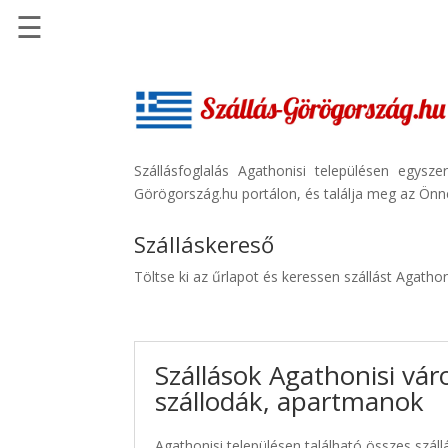
☰
Főoldal
Szállások
-
Szállásinfo.eu
Szállásfoglalás Agathonisi településen egysz
Görögország.hu portálon, és találja meg az Önne
Repülőjegy
pénzvisszatérítéssel
Szálláskereső
Autóbérlés
Töltse ki az űrlapot és keressen szállást Agatho
-
Discover
Cars
Szállások Agathonisi vár
Transzfer
szállodák, apartmanok
-
Kiwi
Taxi
Agathonisi településen található összes száll