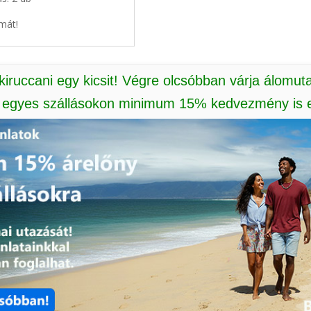
mát!
 kiruccani egy kicsit! Végre olcsóbban várja álomut
: egyes szállásokon minimum 15% kedvezmény is e