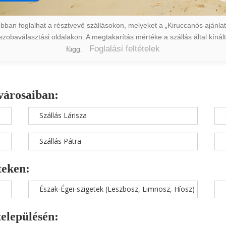
ban foglalhat a résztvevő szállásokon, melyeket a „Kiruccanós ajánlat” 
a szobaválasztási oldalakon. A megtakarítás mértéke a szállás által kín
Foglalási feltételek
függ.
városaiban:
Szállás Lárisza
Szállás Pátra
teken:
Észak-Égei-szigetek (Leszbosz, Limnosz, Híosz)
településén: