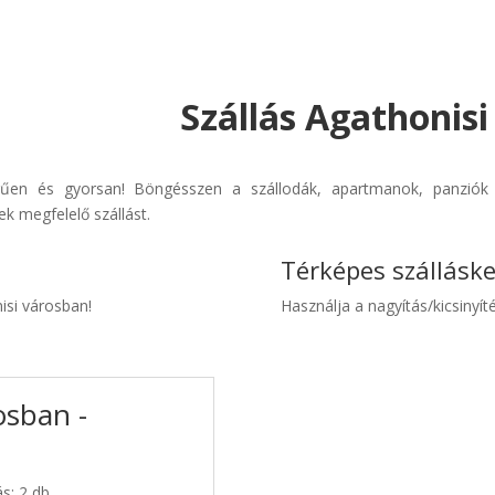
Szállás Agathonisi
erűen és gyorsan! Böngésszen a szállodák, apartmanok, panziók 
k megfelelő szállást.
Térképes szállásk
nisi városban!
Használja a nagyítás/kicsinyíté
osban -
ás: 2 db