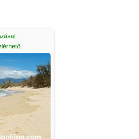
azása!
lérhető.