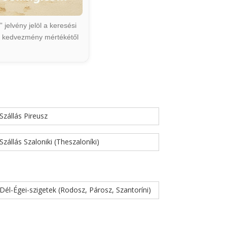
jelvény jelöl a keresési
ált kedvezmény mértékétől
Szállás Pireusz
Szállás Szaloniki (Theszaloníki)
Dél-Égei-szigetek (Rodosz, Párosz, Szantoríni)