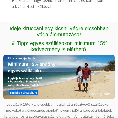
Használja a nagyítás/kicsinyítés funkciót és kattintson
a kiválasztott szállásra!
Ideje kiruccani egy kicsit! Végre olcsóbban
várja álomutazása!
💡 Tipp: egyes szállásokon minimum 15%
kedvezmény is elérhető.
Legalább 15%-kal olcsóbban foglalhat a résztvevő szállásokon,
melyeket a „Kiruccanós ajánlat” jelvény jelöl a keresési találatok
listájában és a szobaválasztási oldalakon. A megtakarítás mértéke