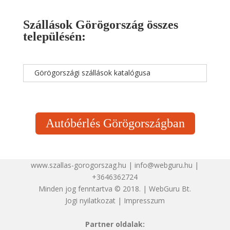
Szállások Görögország összes
településén:
Görögországi szállások katalógusa
Autóbérlés Görögországban
www.szallas-gorogorszag.hu | info@webguru.hu |
+3646362724
Minden jog fenntartva © 2018. | WebGuru Bt.
Jogi nyilatkozat
|
Impresszum
Partner oldalak: