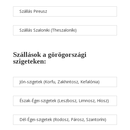
Szállás Pireusz
Szállás Szaloniki (Theszaloníki)
Szállások a görögországi
szigeteken:
Jón-szigetek (Korfu, Zakhintosz, Kefalónia)
Észak-Égei-szigetek (Leszbosz, Limnosz, Híosz)
Dél-Égei-szigetek (Rodosz, Párosz, Szantoríni)