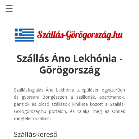
☰
Főoldal
Szállások
-
Szállásinfo.eu
Szállás Áno Lekhónia -
Repülőjegy
Görögország
pénzvisszatérítéssel
Autóbérlés
-
Szállásfoglalás Áno Lekhónia településen egyszerűen
Discover
és gyorsan! Böngésszen a szállodák, apartmanok,
Cars
panziók és olcsó szállások kínálata között a Szállás-
Görögország.hu portálon, és találja meg az Önnek
Transzfer
megfelelő szállást.
-
Kiwi
Szálláskereső
Taxi