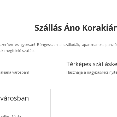
Szállás Áno Korakiá
yszerűen és gyorsan! Böngésszen a szállodák, apartmanok, panziók 
k megfelelő szállást.
Térképes szállásk
rakiána városban!
Használja a nagyítás/kicsinyíté
 városban
zállás: 10 db