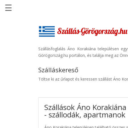
☰
Főoldal
Szállások
-
Szállásinfo.eu
Szállásfoglalás Áno Korakiána településen eg
Görögország.hu portálon, és találja meg az Önne
Repülőjegy
pénzvisszatérítéssel
Szálláskereső
Autóbérlés
Töltse ki az űrlapot és keressen szállást Áno Ko
-
Discover
Cars
Szállások Áno Korakiána
Transzfer
- szállodák, apartmanok
-
Kiwi
Taxi
Áno Korakiána településen található összes s