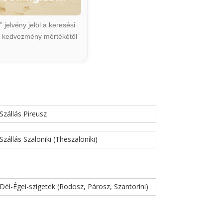
jelvény jelöl a keresési
ált kedvezmény mértékétől
Szállás Pireusz
Szállás Szaloniki (Theszaloníki)
Dél-Égei-szigetek (Rodosz, Párosz, Szantoríni)