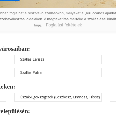
ban foglalhat a résztvevő szállásokon, melyeket a „Kiruccanós ajánlat” 
a szobaválasztási oldalakon. A megtakarítás mértéke a szállás által kín
Foglalási feltételek
függ.
városaiban:
Szállás Lárisza
Szállás Pátra
teken:
Észak-Égei-szigetek (Leszbosz, Limnosz, Híosz)
településén: