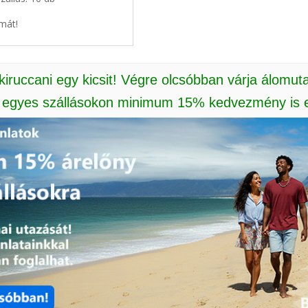
mát!
 kiruccani egy kicsit! Végre olcsóbban várja álomut
: egyes szállásokon minimum 15% kedvezmény is e