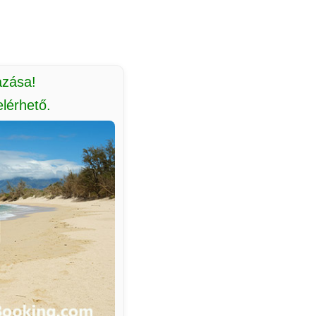
azása!
lérhető.