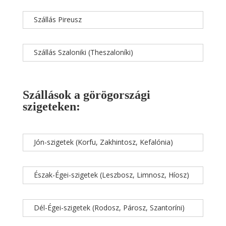
Szállás Pireusz
Szállás Szaloniki (Theszaloníki)
Szállások a görögországi
szigeteken:
Jón-szigetek (Korfu, Zakhintosz, Kefalónia)
Észak-Égei-szigetek (Leszbosz, Limnosz, Híosz)
Dél-Égei-szigetek (Rodosz, Párosz, Szantoríni)