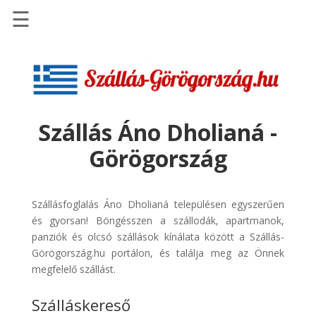
☰
Főoldal
Szállások
-
Szállásinfo.eu
Szállás Áno Dholianá -
Repülőjegy
Görögország
pénzvisszatérítéssel
Autóbérlés
-
Szállásfoglalás Áno Dholianá településen egyszerűen
Discover
és gyorsan! Böngésszen a szállodák, apartmanok,
Cars
panziók és olcsó szállások kínálata között a Szállás-
Görögország.hu portálon, és találja meg az Önnek
Transzfer
megfelelő szállást.
-
Kiwi
Szálláskereső
Taxi