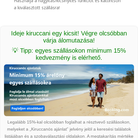
Használja a nagyítás/kicsinyítés funkciót és kattintson
a kiválasztott szállásra!
Ideje kiruccani egy kicsit! Végre olcsóbban
várja álomutazása!
💡 Tipp: egyes szállásokon minimum 15%
kedvezmény is elérhető.
Legalább 15%-kal olcsóbban foglalhat a résztvevő szállásokon,
melyeket a „Kiruccanós ajánlat” jelvény jelöl a keresési találatok
listájában és a szobaválasztási oldalakon. A megtakarítás mértéke