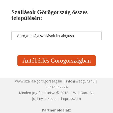
Szállások Görögország összes
településén:
Görögországi szállások katalógusa
Autóbérlés Görögországban
www.szallas-gorogorszag.hu | info@webguru.hu |
+3646362724
Minden jog fenntartva © 2018. | WebGuru Bt.
Jogi nyilatkozat
|
Impresszum
Partner oldalak: