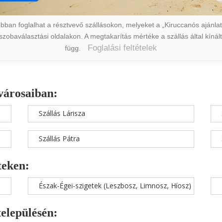
ban foglalhat a résztvevő szállásokon, melyeket a „Kiruccanós ajánlat” 
a szobaválasztási oldalakon. A megtakarítás mértéke a szállás által kín
Foglalási feltételek
függ.
városaiban:
Szállás Lárisza
Szállás Pátra
teken:
Észak-Égei-szigetek (Leszbosz, Limnosz, Híosz)
településén: