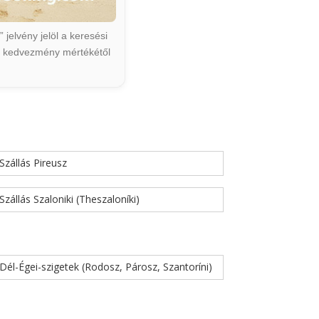
jelvény jelöl a keresési
ált kedvezmény mértékétől
Szállás Pireusz
Szállás Szaloniki (Theszaloníki)
Dél-Égei-szigetek (Rodosz, Párosz, Szantoríni)