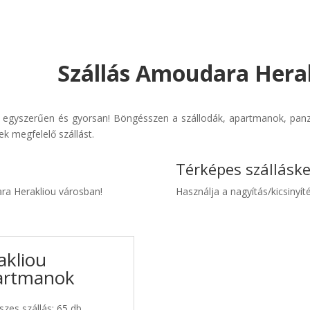
Szállás Amoudara Herak
 egyszerűen és gyorsan! Böngésszen a szállodák, apartmanok, panzió
k megfelelő szállást.
Térképes szállásk
ara Herakliou városban!
Használja a nagyítás/kicsinyíté
akliou
partmanok
zes szállás: 65 db