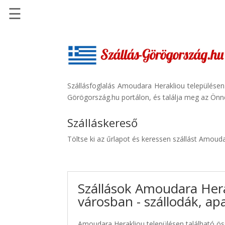
☰
Főoldal
Szállások
-
Szállásinfo.eu
Szállásfoglalás Amoudara Herakliou településen
Görögország.hu portálon, és találja meg az Önne
Repülőjegy
pénzvisszatérítéssel
Szálláskereső
Autóbérlés
Töltse ki az űrlapot és keressen szállást Amoud
-
Discover
Cars
Szállások Amoudara Her
Transzfer
városban - szállodák, a
-
Kiwi
Taxi
Amoudara Herakliou településen található öss