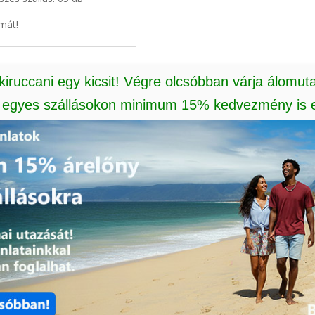
mát!
 kiruccani egy kicsit! Végre olcsóbban várja álomut
: egyes szállásokon minimum 15% kedvezmény is e