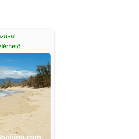
azása!
lérhető.