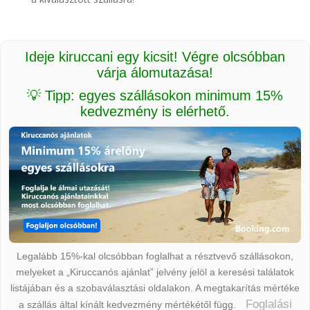
Ideje kiruccani egy kicsit! Végre olcsóbban
várja álomutazása!
💡 Tipp: egyes szállásokon minimum 15%
kedvezmény is elérhető.
Legalább 15%-kal olcsóbban foglalhat a résztvevő szállásokon,
melyeket a „Kiruccanós ajánlat” jelvény jelöl a keresési találatok
listájában és a szobaválasztási oldalakon. A megtakarítás mértéke
Foglalási
a szállás által kínált kedvezmény mértékétől függ.