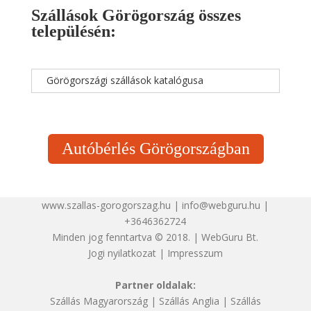
Szállások Görögország összes
településén:
Görögországi szállások katalógusa
Autóbérlés Görögországban
www.szallas-gorogorszag.hu | info@webguru.hu |
+3646362724
Minden jog fenntartva © 2018. | WebGuru Bt.
Jogi nyilatkozat
|
Impresszum
Partner oldalak:
Szállás Magyarország
|
Szállás Anglia
|
Szállás