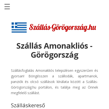
☰
Főoldal
Szállások
-
Szállásinfo.eu
Szállás Amonakliós -
Repülőjegy
Görögország
pénzvisszatérítéssel
Autóbérlés
-
Szállásfoglalás Amonakliós településen egyszerűen és
Discover
gyorsan! Böngésszen a szállodák, apartmanok,
Cars
panziók és olcsó szállások kínálata között a Szállás-
Görögország.hu portálon, és találja meg az Önnek
Transzfer
megfelelő szállást.
-
Kiwi
Szálláskereső
Taxi