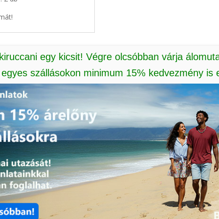
mát!
 kiruccani egy kicsit! Végre olcsóbban várja álomut
: egyes szállásokon minimum 15% kedvezmény is e