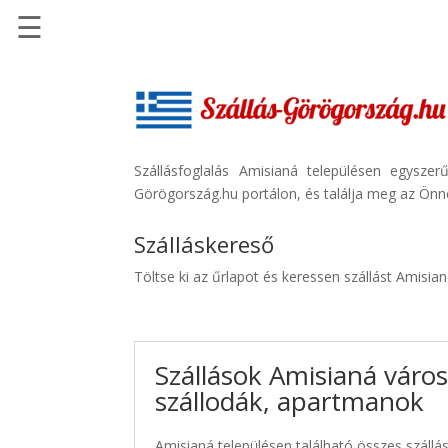
☰
Főoldal
Szállások
-
Szállásinfo.eu
Szállásfoglalás Amisianá településen egysze
Görögország.hu portálon, és találja meg az Önne
Repülőjegy
pénzvisszatérítéssel
Szálláskereső
Autóbérlés
Töltse ki az űrlapot és keressen szállást Amisia
-
Discover
Cars
Szállások Amisianá váro
Transzfer
szállodák, apartmanok
-
Kiwi
Taxi
Amisianá településen található összes szállás