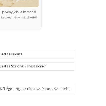
jelvény jelöl a keresési
ált kedvezmény mértékétől
Szállás Pireusz
Szállás Szaloniki (Theszaloníki)
Dél-Égei-szigetek (Rodosz, Párosz, Szantoríni)