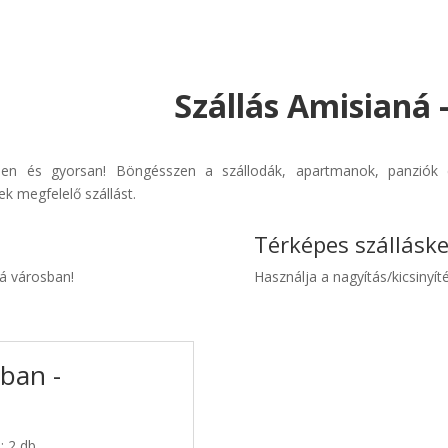
Szállás Amisianá 
rűen és gyorsan! Böngésszen a szállodák, apartmanok, panziók é
k megfelelő szállást.
Térképes szállásk
ná városban!
Használja a nagyítás/kicsinyíté
sban -
: 2 db