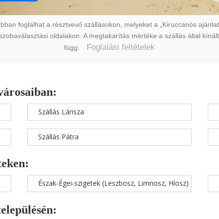
ban foglalhat a résztvevő szállásokon, melyeket a „Kiruccanós ajánlat” 
a szobaválasztási oldalakon. A megtakarítás mértéke a szállás által kín
Foglalási feltételek
függ.
városaiban:
Szállás Lárisza
Szállás Pátra
teken:
Észak-Égei-szigetek (Leszbosz, Limnosz, Híosz)
településén: