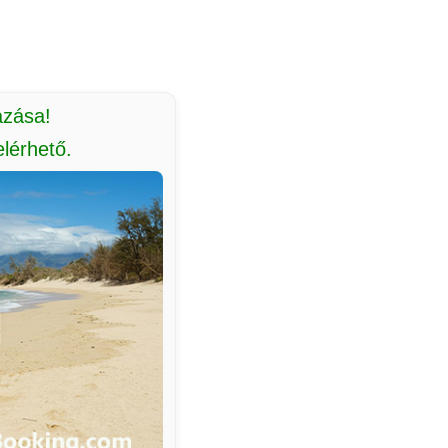
azása!
lérhető.