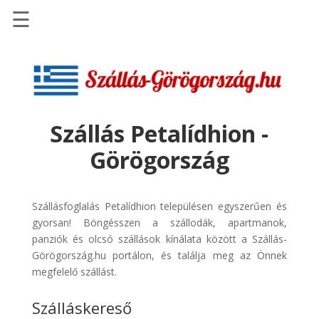
☰
Főoldal
Szállások
-
Szállásinfo.eu
Szállás Petalídhion -
Repülőjegy
Görögország
pénzvisszatérítéssel
Autóbérlés
-
Szállásfoglalás Petalídhion településen egyszerűen és
Discover
gyorsan! Böngésszen a szállodák, apartmanok,
Cars
panziók és olcsó szállások kínálata között a Szállás-
Görögország.hu portálon, és találja meg az Önnek
Transzfer
megfelelő szállást.
-
Kiwi
Szálláskereső
Taxi