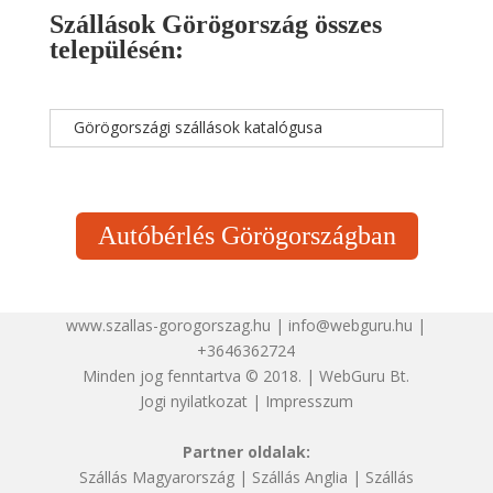
Szállások Görögország összes
településén:
Görögországi szállások katalógusa
Autóbérlés Görögországban
www.szallas-gorogorszag.hu | info@webguru.hu |
+3646362724
Minden jog fenntartva © 2018. | WebGuru Bt.
Jogi nyilatkozat
|
Impresszum
Partner oldalak:
Szállás Magyarország
|
Szállás Anglia
|
Szállás