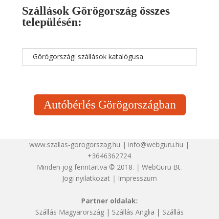
Szállások Görögország összes
településén:
Görögországi szállások katalógusa
Autóbérlés Görögországban
www.szallas-gorogorszag.hu | info@webguru.hu |
+3646362724
Minden jog fenntartva © 2018. | WebGuru Bt.
Jogi nyilatkozat
|
Impresszum
Partner oldalak:
Szállás Magyarország
|
Szállás Anglia
|
Szállás