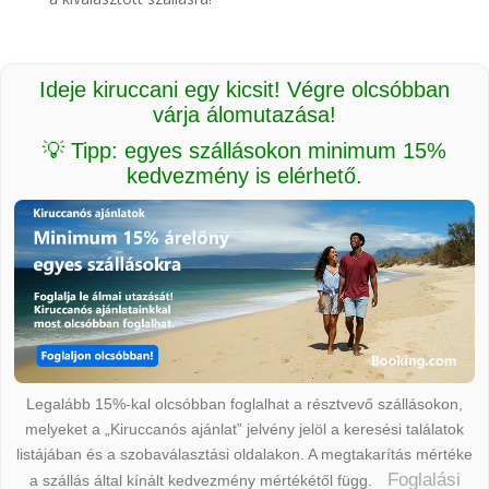
Ideje kiruccani egy kicsit! Végre olcsóbban
várja álomutazása!
💡 Tipp: egyes szállásokon minimum 15%
kedvezmény is elérhető.
Legalább 15%-kal olcsóbban foglalhat a résztvevő szállásokon,
melyeket a „Kiruccanós ajánlat” jelvény jelöl a keresési találatok
listájában és a szobaválasztási oldalakon. A megtakarítás mértéke
Foglalási
a szállás által kínált kedvezmény mértékétől függ.