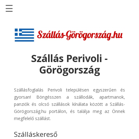
☰
Főoldal
Szállások
-
Szállásinfo.eu
Szállás Perivoli -
Repülőjegy
Görögország
pénzvisszatérítéssel
Autóbérlés
-
Szállásfoglalás Perivoli településen egyszerűen és
Discover
gyorsan! Böngésszen a szállodák, apartmanok,
Cars
panziók és olcsó szállások kínálata között a Szállás-
Görögország.hu portálon, és találja meg az Önnek
Transzfer
megfelelő szállást.
-
Kiwi
Szálláskereső
Taxi