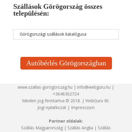
Szállások Görögország összes
településén:
Görögországi szállások katalógusa
Autóbérlés Görögországban
www.szallas-gorogorszag.hu | info@webguru.hu |
+3646362724
Minden jog fenntartva © 2018. | WebGuru Bt.
Jogi nyilatkozat
|
Impresszum
Partner oldalak:
Szállás Magyarország
|
Szállás Anglia
|
Szállás