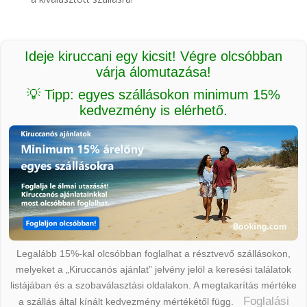
Ideje kiruccani egy kicsit! Végre olcsóbban
várja álomutazása!
💡 Tipp: egyes szállásokon minimum 15%
kedvezmény is elérhető.
Legalább 15%-kal olcsóbban foglalhat a résztvevő szállásokon,
melyeket a „Kiruccanós ajánlat” jelvény jelöl a keresési találatok
listájában és a szobaválasztási oldalakon. A megtakarítás mértéke
Foglalási
a szállás által kínált kedvezmény mértékétől függ.