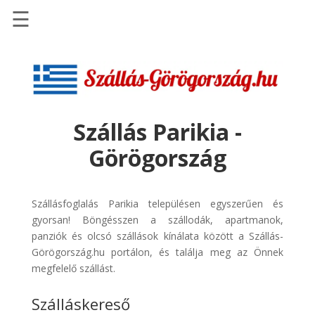
☰
Főoldal
Szállások
-
Szállásinfo.eu
Szállás Parikia -
Repülőjegy
Görögország
pénzvisszatérítéssel
Autóbérlés
-
Szállásfoglalás Parikia településen egyszerűen és
Discover
gyorsan! Böngésszen a szállodák, apartmanok,
Cars
panziók és olcsó szállások kínálata között a Szállás-
Görögország.hu portálon, és találja meg az Önnek
Transzfer
megfelelő szállást.
-
Kiwi
Szálláskereső
Taxi