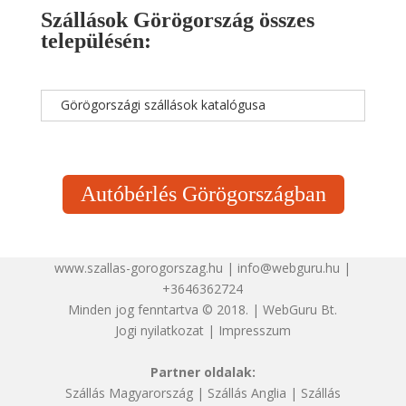
Szállások Görögország összes
településén:
Görögországi szállások katalógusa
Autóbérlés Görögországban
www.szallas-gorogorszag.hu | info@webguru.hu |
+3646362724
Minden jog fenntartva © 2018. | WebGuru Bt.
Jogi nyilatkozat
|
Impresszum
Partner oldalak:
Szállás Magyarország
|
Szállás Anglia
|
Szállás