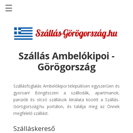
☰
Főoldal
Szállások
-
Szállásinfo.eu
Szállás Ambelókipoi -
Repülőjegy
Görögország
pénzvisszatérítéssel
Autóbérlés
-
Szállásfoglalás Ambelókipoi településen egyszerűen és
Discover
gyorsan! Böngésszen a szállodák, apartmanok,
Cars
panziók és olcsó szállások kínálata között a Szállás-
Görögország.hu portálon, és találja meg az Önnek
Transzfer
megfelelő szállást.
-
Kiwi
Szálláskereső
Taxi