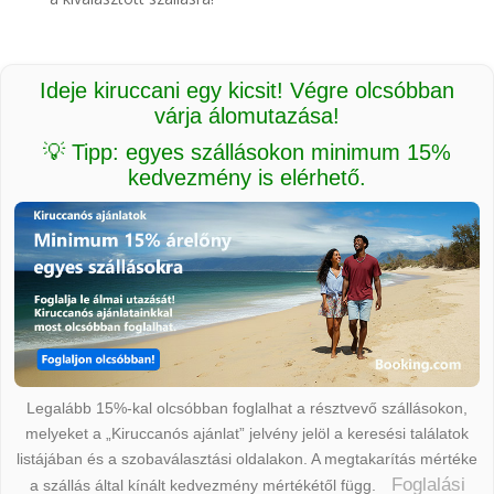
Ideje kiruccani egy kicsit! Végre olcsóbban
várja álomutazása!
💡 Tipp: egyes szállásokon minimum 15%
kedvezmény is elérhető.
Legalább 15%-kal olcsóbban foglalhat a résztvevő szállásokon,
melyeket a „Kiruccanós ajánlat” jelvény jelöl a keresési találatok
listájában és a szobaválasztási oldalakon. A megtakarítás mértéke
Foglalási
a szállás által kínált kedvezmény mértékétől függ.