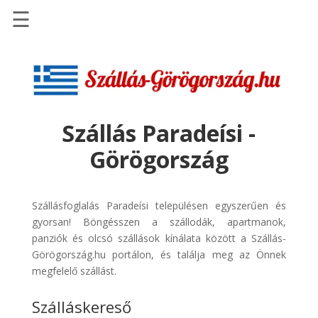
☰
Főoldal
Szállások
-
Szállásinfo.eu
Szállás Paradeísi -
Repülőjegy
Görögország
pénzvisszatérítéssel
Autóbérlés
-
Szállásfoglalás Paradeísi településen egyszerűen és
Discover
gyorsan! Böngésszen a szállodák, apartmanok,
Cars
panziók és olcsó szállások kínálata között a Szállás-
Görögország.hu portálon, és találja meg az Önnek
Transzfer
megfelelő szállást.
-
Kiwi
Szálláskereső
Taxi