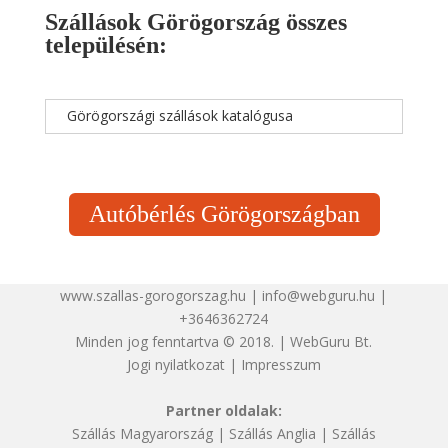
Szállások Görögország összes
településén:
Görögországi szállások katalógusa
Autóbérlés Görögországban
www.szallas-gorogorszag.hu | info@webguru.hu |
+3646362724
Minden jog fenntartva © 2018. | WebGuru Bt.
Jogi nyilatkozat
|
Impresszum
Partner oldalak:
Szállás Magyarország
|
Szállás Anglia
|
Szállás