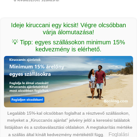
Ideje kiruccani egy kicsit! Végre olcsóbban
várja álomutazása!
💡 Tipp: egyes szállásokon minimum 15%
kedvezmény is elérhető.
Legalább 15%-kal olcsóbban foglalhat a résztvevő szállásokon,
melyeket a „Kiruccanós ajánlat” jelvény jelöl a keresési találatok
listájában és a szobaválasztási oldalakon. A megtakarítás mértéke
Foglalási
a szállás által kínált kedvezmény mértékétől függ.