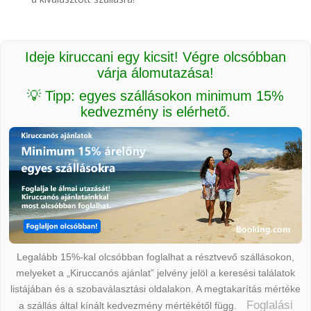
Ideje kiruccani egy kicsit! Végre olcsóbban
várja álomutazása!
💡 Tipp: egyes szállásokon minimum 15%
kedvezmény is elérhető.
Legalább 15%-kal olcsóbban foglalhat a résztvevő szállásokon,
melyeket a „Kiruccanós ajánlat” jelvény jelöl a keresési találatok
listájában és a szobaválasztási oldalakon. A megtakarítás mértéke
Foglalási
a szállás által kínált kedvezmény mértékétől függ.