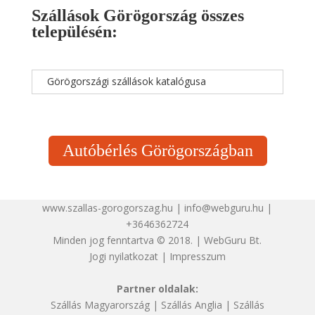
Szállások Görögország összes
településén:
Görögországi szállások katalógusa
Autóbérlés Görögországban
www.szallas-gorogorszag.hu | info@webguru.hu |
+3646362724
Minden jog fenntartva © 2018. | WebGuru Bt.
Jogi nyilatkozat
|
Impresszum
Partner oldalak:
Szállás Magyarország
|
Szállás Anglia
|
Szállás