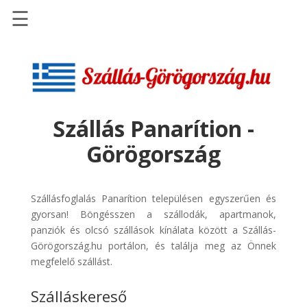
☰
Főoldal
Szállások
-
Szállásinfo.eu
Szállás Panarítion -
Repülőjegy
Görögország
pénzvisszatérítéssel
Autóbérlés
-
Szállásfoglalás Panarítion településen egyszerűen és
Discover
gyorsan! Böngésszen a szállodák, apartmanok,
Cars
panziók és olcsó szállások kínálata között a Szállás-
Görögország.hu portálon, és találja meg az Önnek
Transzfer
megfelelő szállást.
-
Kiwi
Szálláskereső
Taxi