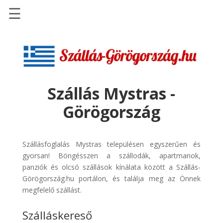
☰
Főoldal
Szállások
-
Szállásinfo.eu
Szállás Mystras -
Repülőjegy
Görögország
pénzvisszatérítéssel
Autóbérlés
-
Szállásfoglalás Mystras településen egyszerűen és
Discover
gyorsan! Böngésszen a szállodák, apartmanok,
Cars
panziók és olcsó szállások kínálata között a Szállás-
Görögország.hu portálon, és találja meg az Önnek
Transzfer
megfelelő szállást.
-
Kiwi
Szálláskereső
Taxi