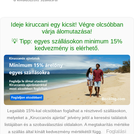
Ideje kiruccani egy kicsit! Végre olcsóbban
várja álomutazása!
💡 Tipp: egyes szállásokon minimum 15%
kedvezmény is elérhető.
Legalább 15%-kal olcsóbban foglalhat a résztvevő szállásokon,
melyeket a „Kiruccanós ajánlat” jelvény jelöl a keresési találatok
listájában és a szobaválasztási oldalakon. A megtakarítás mértéke
Foglalási
a szállás által kínált kedvezmény mértékétől függ.