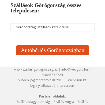
Szállások Görögország összes
településén:
Görögországi szállások katalógusa
Autóbérlés Görögországban
www.szallas-gorogorszag.hu | info@webguru.hu |
+3646362724
Minden jog fenntartva © 2018. | WebGuru Bt.
Jogi nyilatkozat
|
Impresszum
Partner oldalak:
Szállás Magyarország
|
Szállás Anglia
|
Szállás