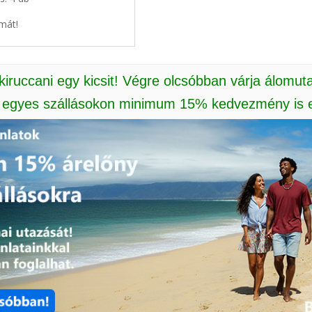
mát!
 kiruccani egy kicsit! Végre olcsóbban várja álomut
: egyes szállásokon minimum 15% kedvezmény is e