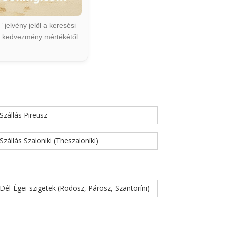
jelvény jelöl a keresési
ált kedvezmény mértékétől
Szállás Pireusz
Szállás Szaloniki (Theszaloníki)
Dél-Égei-szigetek (Rodosz, Párosz, Szantoríni)