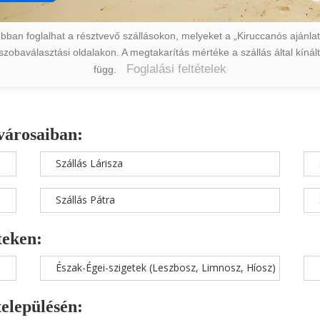
ban foglalhat a résztvevő szállásokon, melyeket a „Kiruccanós ajánlat” 
a szobaválasztási oldalakon. A megtakarítás mértéke a szállás által kín
Foglalási feltételek
függ.
városaiban:
Szállás Lárisza
Szállás Pátra
teken:
Észak-Égei-szigetek (Leszbosz, Limnosz, Híosz)
településén: