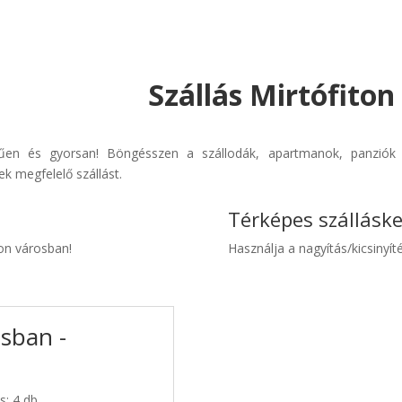
Szállás Mirtófiton
erűen és gyorsan! Böngésszen a szállodák, apartmanok, panziók 
k megfelelő szállást.
Térképes szállásk
ton városban!
Használja a nagyítás/kicsinyíté
osban -
s: 4 db