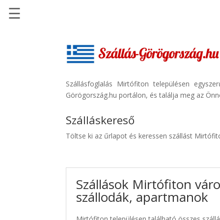
☰
Főoldal
Szállások
-
Szállásinfo.eu
Szállásfoglalás Mirtófiton településen egysz
Görögország.hu portálon, és találja meg az Önne
Repülőjegy
pénzvisszatérítéssel
Szálláskereső
Autóbérlés
Töltse ki az űrlapot és keressen szállást Mirtófi
-
Discover
Cars
Szállások Mirtófiton vár
Transzfer
szállodák, apartmanok
-
Kiwi
Taxi
Mirtófiton településen található összes szállá