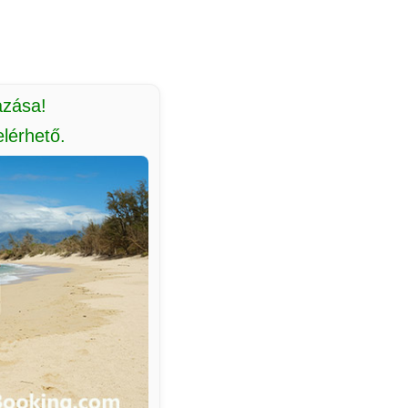
azása!
lérhető.