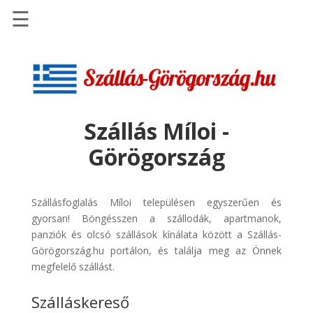
☰
Főoldal
Szállások
-
Szállásinfo.eu
Szállás Míloi -
Repülőjegy
Görögország
pénzvisszatérítéssel
Autóbérlés
-
Szállásfoglalás Míloi településen egyszerűen és
Discover
gyorsan! Böngésszen a szállodák, apartmanok,
Cars
panziók és olcsó szállások kínálata között a Szállás-
Görögország.hu portálon, és találja meg az Önnek
Transzfer
megfelelő szállást.
-
Kiwi
Szálláskereső
Taxi