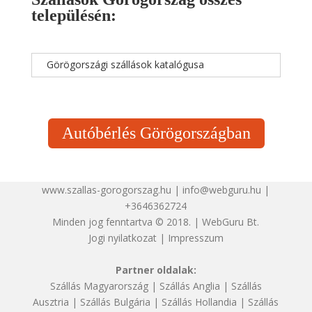
településén:
Görögországi szállások katalógusa
Autóbérlés Görögországban
www.szallas-gorogorszag.hu | info@webguru.hu |
+3646362724
Minden jog fenntartva © 2018. | WebGuru Bt.
Jogi nyilatkozat
|
Impresszum
Partner oldalak:
Szállás Magyarország
|
Szállás Anglia
|
Szállás
Ausztria
|
Szállás Bulgária
|
Szállás Hollandia
|
Szállás