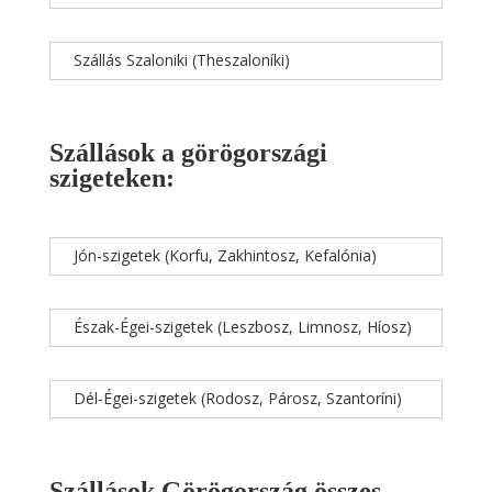
Szállás Szaloniki (Theszaloníki)
Szállások a görögországi
szigeteken:
Jón-szigetek (Korfu, Zakhintosz, Kefalónia)
Észak-Égei-szigetek (Leszbosz, Limnosz, Híosz)
Dél-Égei-szigetek (Rodosz, Párosz, Szantoríni)
Szállások Görögország összes