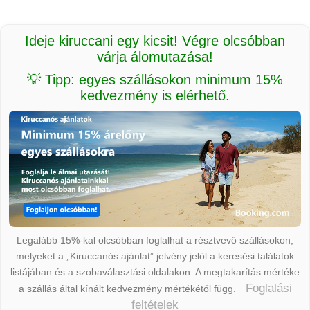
Ideje kiruccani egy kicsit! Végre olcsóbban
várja álomutazása!
💡 Tipp: egyes szállásokon minimum 15%
kedvezmény is elérhető.
Legalább 15%-kal olcsóbban foglalhat a résztvevő szállásokon,
melyeket a „Kiruccanós ajánlat” jelvény jelöl a keresési találatok
listájában és a szobaválasztási oldalakon. A megtakarítás mértéke
Foglalási
a szállás által kínált kedvezmény mértékétől függ.
feltételek