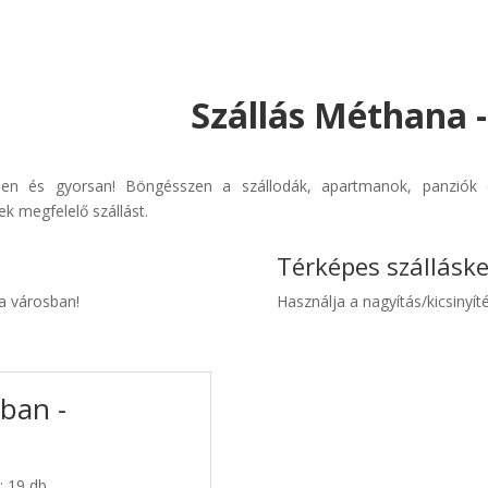
Szállás Méthana 
űen és gyorsan! Böngésszen a szállodák, apartmanok, panziók é
k megfelelő szállást.
Térképes szállásk
na városban!
Használja a nagyítás/kicsinyíté
ban -
: 19 db