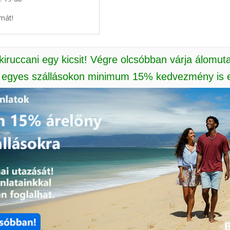
mát!
 kiruccani egy kicsit! Végre olcsóbban várja álomut
: egyes szállásokon minimum 15% kedvezmény is e