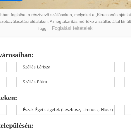
ban foglalhat a résztvevő szállásokon, melyeket a „Kiruccanós ajánlat” 
a szobaválasztási oldalakon. A megtakarítás mértéke a szállás által kín
Foglalási feltételek
függ.
városaiban:
Szállás Lárisza
Szállás Pátra
teken:
Észak-Égei-szigetek (Leszbosz, Limnosz, Híosz)
településén: