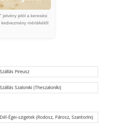
jelvény jelöl a keresési
ált kedvezmény mértékétől
Szállás Pireusz
Szállás Szaloniki (Theszaloníki)
Dél-Égei-szigetek (Rodosz, Párosz, Szantoríni)