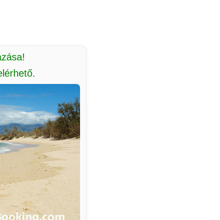
azása!
lérhető.