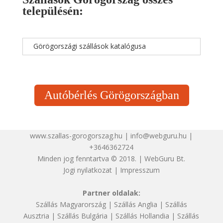
településén:
Görögországi szállások katalógusa
Autóbérlés Görögországban
www.szallas-gorogorszag.hu | info@webguru.hu |
+3646362724
Minden jog fenntartva © 2018. | WebGuru Bt.
Jogi nyilatkozat
|
Impresszum
Partner oldalak:
Szállás Magyarország
|
Szállás Anglia
|
Szállás
Ausztria
|
Szállás Bulgária
|
Szállás Hollandia
|
Szállás