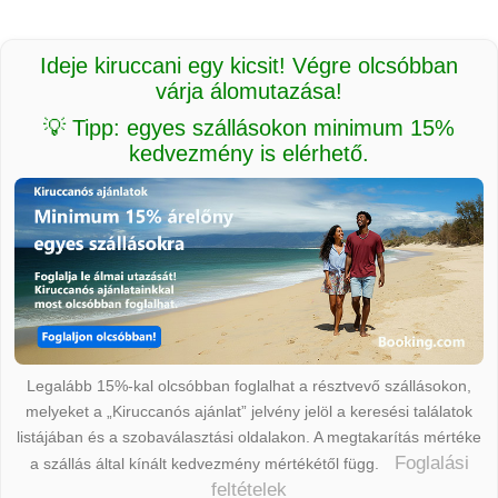
Ideje kiruccani egy kicsit! Végre olcsóbban
várja álomutazása!
💡 Tipp: egyes szállásokon minimum 15%
kedvezmény is elérhető.
Legalább 15%-kal olcsóbban foglalhat a résztvevő szállásokon,
melyeket a „Kiruccanós ajánlat” jelvény jelöl a keresési találatok
listájában és a szobaválasztási oldalakon. A megtakarítás mértéke
Foglalási
a szállás által kínált kedvezmény mértékétől függ.
feltételek