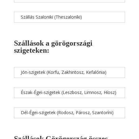
Szállás Szaloniki (Theszaloníki)
Szállások a görögországi
szigeteken:
Jón-szigetek (Korfu, Zakhintosz, Kefalónia)
Észak-Égei-szigetek (Leszbosz, Limnosz, Híosz)
Dél-Égei-szigetek (Rodosz, Párosz, Szantoríni)
Szállások Görögország összes