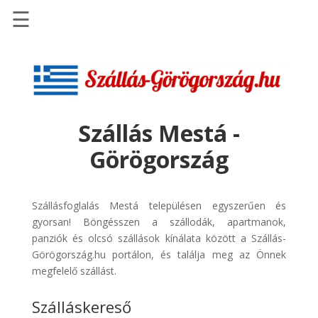
☰
Főoldal
Szállások
-
Szállásinfo.eu
Szállás Mestá -
Repülőjegy
Görögország
pénzvisszatérítéssel
Autóbérlés
-
Szállásfoglalás Mestá településen egyszerűen és
Discover
gyorsan! Böngésszen a szállodák, apartmanok,
Cars
panziók és olcsó szállások kínálata között a Szállás-
Görögország.hu portálon, és találja meg az Önnek
Transzfer
megfelelő szállást.
-
Kiwi
Szálláskereső
Taxi