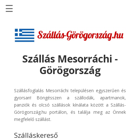
☰
Főoldal
Szállások
-
Szállásinfo.eu
Szállás Mesorráchi -
Repülőjegy
Görögország
pénzvisszatérítéssel
Autóbérlés
-
Szállásfoglalás Mesorráchi településen egyszerűen és
Discover
gyorsan! Böngésszen a szállodák, apartmanok,
Cars
panziók és olcsó szállások kínálata között a Szállás-
Görögország.hu portálon, és találja meg az Önnek
Transzfer
megfelelő szállást.
-
Kiwi
Szálláskereső
Taxi