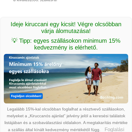
Ideje kiruccani egy kicsit! Végre olcsóbban
várja álomutazása!
💡 Tipp: egyes szállásokon minimum 15%
kedvezmény is elérhető.
Legalább 15%-kal olcsóbban foglalhat a résztvevő szállásokon,
melyeket a „Kiruccanós ajánlat” jelvény jelöl a keresési találatok
listájában és a szobaválasztási oldalakon. A megtakarítás mértéke
Foglalási
a szállás által kínált kedvezmény mértékétől függ.