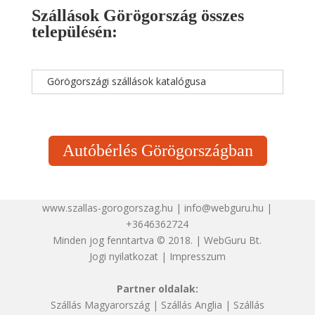
Szállások Görögország összes
településén:
Görögországi szállások katalógusa
Autóbérlés Görögországban
www.szallas-gorogorszag.hu | info@webguru.hu |
+3646362724
Minden jog fenntartva © 2018. | WebGuru Bt.
Jogi nyilatkozat
|
Impresszum
Partner oldalak:
Szállás Magyarország
|
Szállás Anglia
|
Szállás