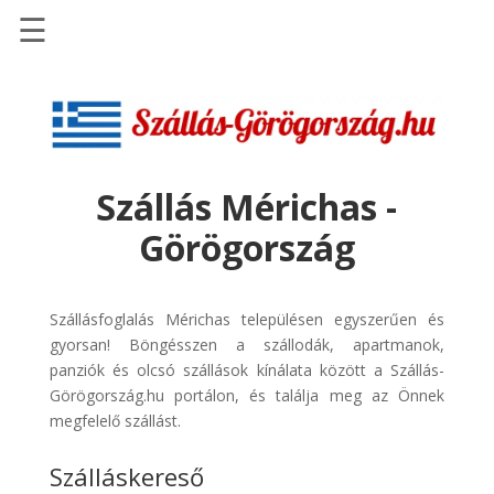
☰
Főoldal
Szállások
-
Szállásinfo.eu
Szállás Mérichas -
Repülőjegy
Görögország
pénzvisszatérítéssel
Autóbérlés
-
Szállásfoglalás Mérichas településen egyszerűen és
Discover
gyorsan! Böngésszen a szállodák, apartmanok,
Cars
panziók és olcsó szállások kínálata között a Szállás-
Görögország.hu portálon, és találja meg az Önnek
Transzfer
megfelelő szállást.
-
Kiwi
Szálláskereső
Taxi