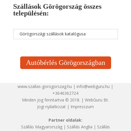
Szállások Görögország összes
településén:
Görögországi szállások katalógusa
Autóbérlés Görögországban
www.szallas-gorogorszag.hu | info@webguru.hu |
+3646362724
Minden jog fenntartva © 2018. | WebGuru Bt.
Jogi nyilatkozat
|
Impresszum
Partner oldalak:
Szállás Magyarország
|
Szállás Anglia
|
Szállás