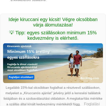
Ideje kiruccani egy kicsit! Végre olcsóbban
várja álomutazása!
💡 Tipp: egyes szállásokon minimum 15%
kedvezmény is elérhető.
Legalább 15%-kal olcsóbban foglalhat a résztvevő szállásokon,
melyeket a „Kiruccanós ajánlat” jelvény jelöl a keresési találatok
listájában és a szobaválasztási oldalakon. A megtakarítás mértéke
Foglalási
a szállás által kínált kedvezmény mértékétől függ.