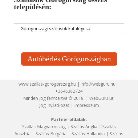
településén:
Görögországi szállások katalógusa
Autóbérlés Görögországban
www.szallas-gorogorszag.hu | info@webguru.hu |
+3646362724
Minden jog fenntartva © 2018. | WebGuru Bt.
Jogi nyilatkozat
|
Impresszum
Partner oldalak:
Szállás Magyarország
|
Szállás Anglia
|
Szállás
Ausztria
|
Szállás Bulgária
|
Szállás Hollandia
|
Szállás