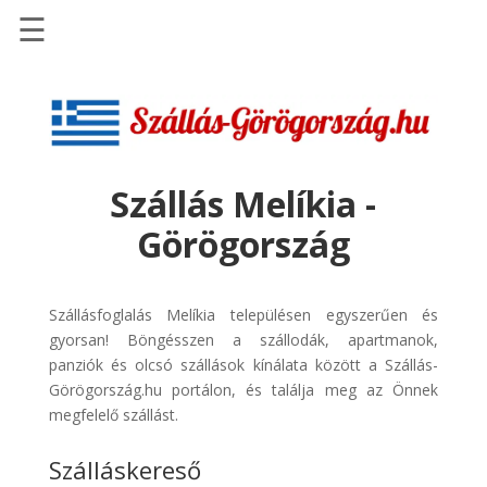
☰
Főoldal
Szállások
-
Szállásinfo.eu
Szállás Melíkia -
Repülőjegy
Görögország
pénzvisszatérítéssel
Autóbérlés
-
Szállásfoglalás Melíkia településen egyszerűen és
Discover
gyorsan! Böngésszen a szállodák, apartmanok,
Cars
panziók és olcsó szállások kínálata között a Szállás-
Görögország.hu portálon, és találja meg az Önnek
Transzfer
megfelelő szállást.
-
Kiwi
Szálláskereső
Taxi