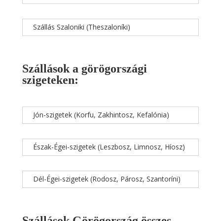
Szállás Szaloniki (Theszaloníki)
Szállások a görögországi
szigeteken:
Jón-szigetek (Korfu, Zakhintosz, Kefalónia)
Észak-Égei-szigetek (Leszbosz, Limnosz, Híosz)
Dél-Égei-szigetek (Rodosz, Párosz, Szantoríni)
Szállások Görögország összes