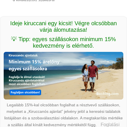
Ideje kiruccani egy kicsit! Végre olcsóbban
várja álomutazása!
💡 Tipp: egyes szállásokon minimum 15%
kedvezmény is elérhető.
Legalább 15%-kal olcsóbban foglalhat a résztvevő szállásokon,
melyeket a „Kiruccanós ajánlat” jelvény jelöl a keresési találatok
listájában és a szobaválasztási oldalakon. A megtakarítás mértéke
Foglalási
a szállás által kínált kedvezmény mértékétől függ.