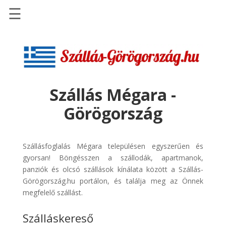
☰
Főoldal
Szállások
-
Szállásinfo.eu
Szállás Mégara -
Repülőjegy
Görögország
pénzvisszatérítéssel
Autóbérlés
-
Szállásfoglalás Mégara településen egyszerűen és
Discover
gyorsan! Böngésszen a szállodák, apartmanok,
Cars
panziók és olcsó szállások kínálata között a Szállás-
Görögország.hu portálon, és találja meg az Önnek
Transzfer
megfelelő szállást.
-
Kiwi
Szálláskereső
Taxi