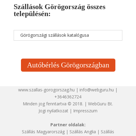
Szállások Görögország összes
településén:
Görögországi szállások katalógusa
Autóbérlés Görögországban
www.szallas-gorogorszag.hu | info@webguru.hu |
+3646362724
Minden jog fenntartva © 2018. | WebGuru Bt.
Jogi nyilatkozat
|
Impresszum
Partner oldalak:
Szállás Magyarország
|
Szállás Anglia
|
Szállás