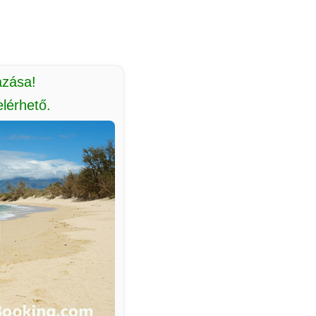
azása!
lérhető.