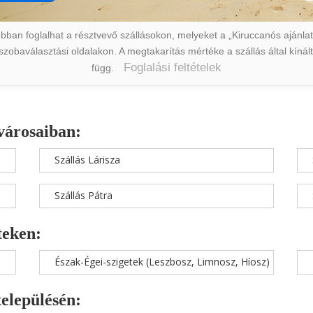
ban foglalhat a résztvevő szállásokon, melyeket a „Kiruccanós ajánlat” 
a szobaválasztási oldalakon. A megtakarítás mértéke a szállás által kín
Foglalási feltételek
függ.
városaiban:
Szállás Lárisza
Szállás Pátra
teken:
Észak-Égei-szigetek (Leszbosz, Limnosz, Híosz)
településén: