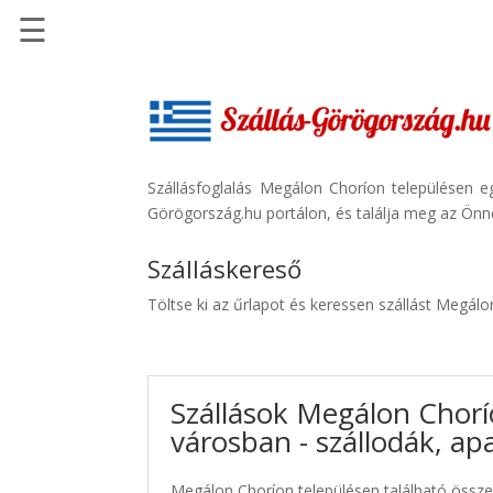
☰
Főoldal
Szállások
-
Szállásinfo.eu
Szállásfoglalás Megálon Choríon településen e
Görögország.hu portálon, és találja meg az Önne
Repülőjegy
pénzvisszatérítéssel
Szálláskereső
Autóbérlés
Töltse ki az űrlapot és keressen szállást Megál
-
Discover
Cars
Szállások Megálon Chor
Transzfer
városban - szállodák, a
-
Kiwi
Taxi
Megálon Choríon településen található összes