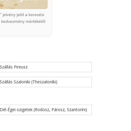
jelvény jelöl a keresési
ált kedvezmény mértékétől
Szállás Pireusz
Szállás Szaloniki (Theszaloníki)
Dél-Égei-szigetek (Rodosz, Párosz, Szantoríni)