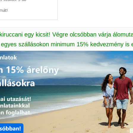
mát!
 kiruccani egy kicsit! Végre olcsóbban várja álomut
: egyes szállásokon minimum 15% kedvezmény is e