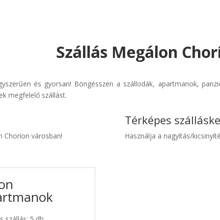
Szállás Megálon Chor
gyszerűen és gyorsan! Böngésszen a szállodák, apartmanok, panziók
k megfelelő szállást.
Térképes szállásk
on Choríon városban!
Használja a nagyítás/kicsinyíté
íon
partmanok
 szállás: 5 db