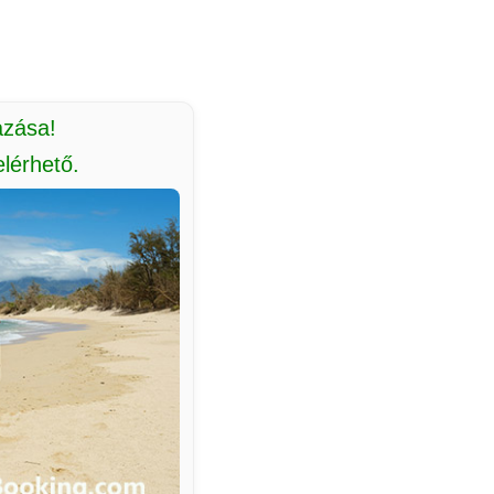
azása!
lérhető.