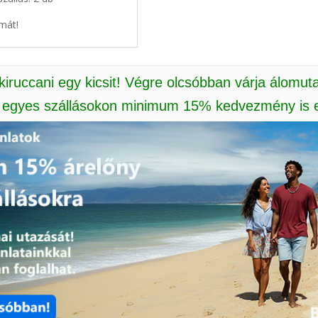
mát!
 kiruccani egy kicsit! Végre olcsóbban várja álomut
: egyes szállásokon minimum 15% kedvezmény is e