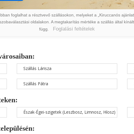
ban foglalhat a résztvevő szállásokon, melyeket a „Kiruccanós ajánlat” 
a szobaválasztási oldalakon. A megtakarítás mértéke a szállás által kín
Foglalási feltételek
függ.
városaiban:
Szállás Lárisza
Szállás Pátra
teken:
Észak-Égei-szigetek (Leszbosz, Limnosz, Híosz)
településén: