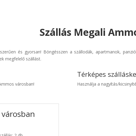
Szállás Megali Ammo
szerűen és gyorsan! Böngésszen a szállodák, apartmanok, panziók 
k megfelelő szállást.
Térképes szállásk
i Ammos városban!
Használja a nagyítás/kicsinyíté
 városban
zállás: 2 db