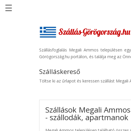
☰
Főoldal
Szállások
-
Szállásinfo.eu
Szállásfoglalás Megali Ammos településen egy
Görögország.hu portálon, és találja meg az Önne
Repülőjegy
pénzvisszatérítéssel
Szálláskereső
Autóbérlés
Töltse ki az űrlapot és keressen szállást Megal
-
Discover
Cars
Szállások Megali Ammos
Transzfer
- szállodák, apartmanok
-
Kiwi
Taxi
Megali Ammos településen található összes s